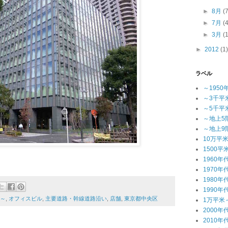
►
8月
(
►
7月
(
►
3月
(
►
2012
(1)
ラベル
～1950
～3千平
～5千平
～地上5
～地上9
10万平
1500平
1960年
1970年
1980年
1990年
米～
,
オフィスビル
,
主要道路・幹線道路沿い
,
店舗
,
東京都中央区
1万平米
2000年
2010年