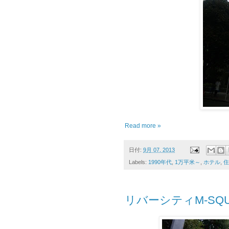
Read more »
日付:
9月 07, 2013
Labels:
1990年代
,
1万平米～
,
ホテル
,
住
リバーシティM-SQU