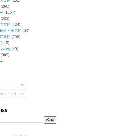
大田区
(261)
(260)
可
(1854)
(623)
文京区
(424)
橋区・練馬区
(63)
江東区
(298)
(415)
その他
(40)
(909)
94)
のコメント
を検索