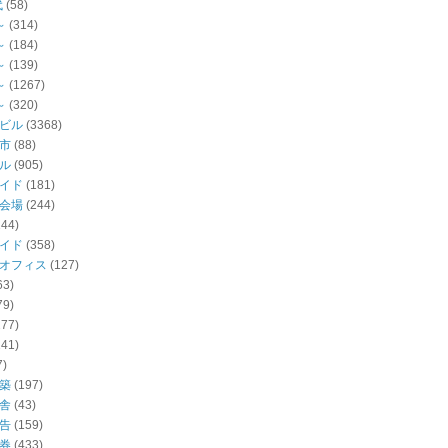
代
(58)
～
(314)
～
(184)
～
(139)
～
(1267)
～
(320)
ビル
(3368)
市
(88)
ル
(905)
イド
(181)
会場
(244)
144)
イド
(358)
オフィス
(127)
63)
79)
277)
141)
7)
築
(197)
舎
(43)
告
(159)
券
(433)