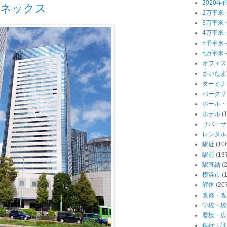
2020年
アネックス
2万平米
3万平米
4万平米
5千平米
5万平米
オフィス
さいたま
ターミナ
パークサ
ホール・
ホテル
(
リバーサ
レンタル
駅近
(10
駅前
(13
駅直結
(
横浜市
(
解体
(20
改修・改
学校・校
看板・広
銀行・証