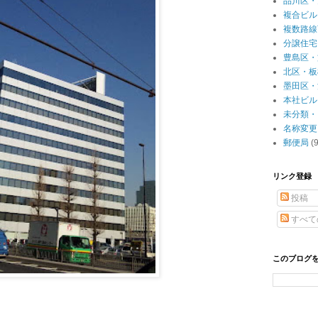
品川区・
複合ビル
複数路線
分譲住宅
豊島区・
北区・板
墨田区・
本社ビル
未分類・
名称変更
郵便局
(
リンク登録
投稿
すべて
このブログ