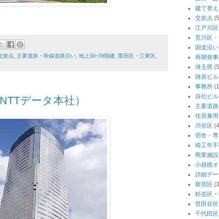
建て替え
交差点
(
江戸川区
荒川区・
国道沿い
交差点
,
主要道路・幹線道路沿い
,
地上30~39階建
,
墨田区・江東区
,
再開発事
埼玉県
(
雑居ビル
事務所
(
自社ビル
NTTデータ本社）
主要道路
住居兼用
渋谷区
(
宿舎・専
竣工年不
商業施設
小規模オ
詳細デー
新宿区
(
杉並区・
世田谷区
千代田区