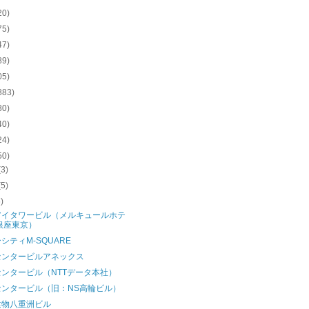
20)
75)
47)
89)
05)
883)
80)
40)
24)
50)
(3)
(5)
6)
アイタワービル（メルキュールホテ
銀座東京）
シティM-SQUARE
センタービルアネックス
ンタービル（NTTデータ本社）
センタービル（旧：NS高輪ビル）
建物八重洲ビル