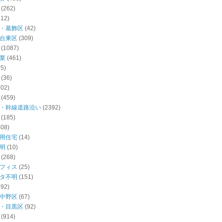
(262)
512)
・葛飾区
(42)
台東区
(309)
(1087)
業
(461)
55)
(36)
102)
(459)
・幹線道路沿い
(2392)
(185)
408)
用住宅
(14)
明
(10)
(268)
フィス
(25)
タ不明
(151)
392)
中野区
(67)
・目黒区
(92)
(914)