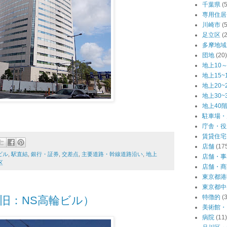
千葉県
(
専用住居
川崎市
(
足立区
(
多摩地域
団地
(20)
地上10～
地上15~
地上20~
地上30~
地上40
駐車場・
庁舎・役
賃貸住宅
店舗
(17
ビル
,
駅直結
,
銀行・証券
,
交差点
,
主要道路・幹線道路沿い
,
地上
店舗・事
区
店舗・商
東京都港
東京都中
特徴的
(
旧：NS高輪ビル）
美術館・
病院
(11)