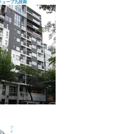
キューブ九段南
ツ
イ