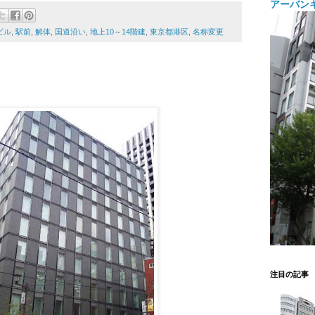
アーバン
ビル
,
駅前
,
解体
,
国道沿い
,
地上10～14階建
,
東京都港区
,
名称変更
注目の記事