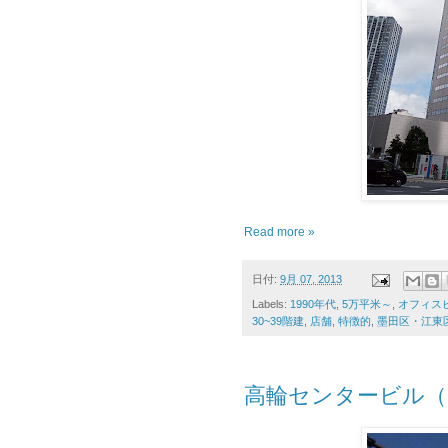
Read more »
日付:
9月 07, 2013
Labels:
1990年代
,
5万平米～
,
オフィス
30~39階建
,
店舗
,
特徴的
,
墨田区・江東
高輪センタービル（