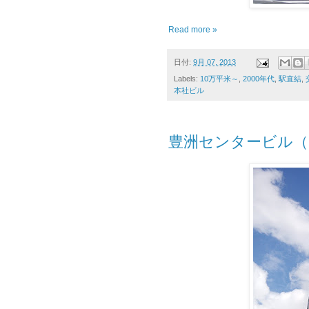
Read more »
日付:
9月 07, 2013
Labels:
10万平米～
,
2000年代
,
駅直結
,
本社ビル
豊洲センタービル（