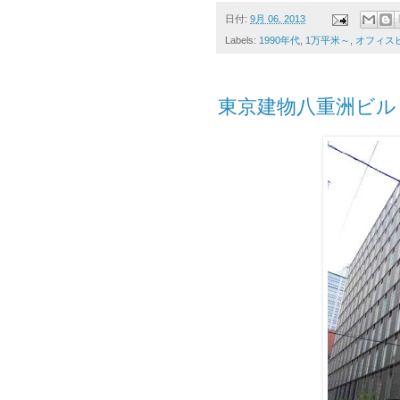
日付:
9月 06, 2013
Labels:
1990年代
,
1万平米～
,
オフィス
東京建物八重洲ビル