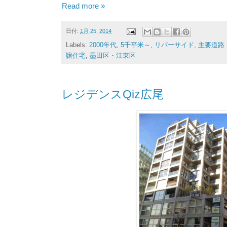
Read more »
日付:
1月 25, 2014
Labels:
2000年代
,
5千平米～
,
リバーサイド
,
主要道路
譲住宅
,
墨田区・江東区
レジデンスQiz広尾