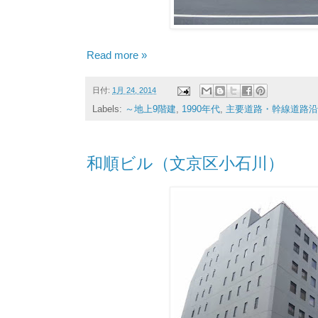
Read more »
日付:
1月 24, 2014
Labels:
～地上9階建
,
1990年代
,
主要道路・幹線道路沿
和順ビル（文京区小石川）