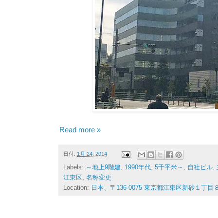
Read more »
日付:
1月 24, 2014
Labels:
～地上9階建
,
1990年代
,
5千平米～
,
自社ビル
,
江東区
,
名称変更
Location:
日本、〒136-0075 東京都江東区新砂１丁目