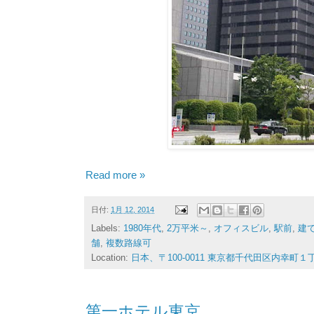
Read more »
日付:
1月 12, 2014
Labels:
1980年代
,
2万平米～
,
オフィスビル
,
駅前
,
建
舗
,
複数路線可
Location:
日本、〒100-0011 東京都千代田区内幸町１
第一ホテル東京