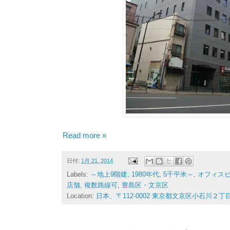
Read more »
日付:
1月 21, 2014
Labels:
～地上9階建
,
1980年代
,
5千平米～
,
オフィス
店舗
,
複数路線可
,
豊島区・文京区
Location:
日本、〒112-0002 東京都文京区小石川２丁