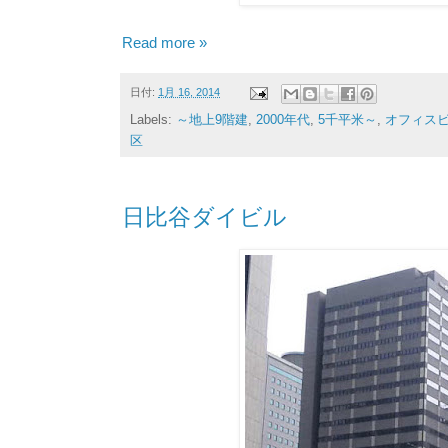
Read more »
日付:
1月 16, 2014
Labels:
～地上9階建
,
2000年代
,
5千平米～
,
オフィス
区
日比谷ダイビル