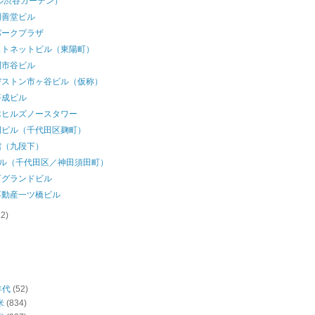
ル渋谷ガーデン）
明善堂ビル
パークプラザ
ストネットビル（東陽町）
洲市谷ビル
ヂストン市ヶ谷ビル（仮称）
平成ビル
木ヒルズノースタワー
門ビル（千代田区麹町）
館（九段下）
ビル（千代田区／神田須田町）
町グランドビル
不動産一ツ橋ビル
12)
年代
(52)
米
(834)