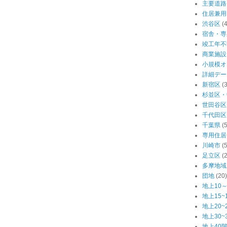
主要道路
住居兼用
渋谷区
(
宿舎・専
竣工年不
商業施設
小規模オ
詳細デー
新宿区
(
杉並区・
世田谷区
千代田区
千葉県
(
専用住居
川崎市
(
足立区
(
多摩地域
団地
(20)
地上10～
地上15~
地上20~
地上30~
地上40