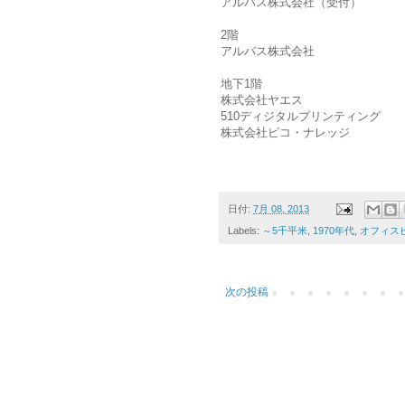
アルバス株式会社（受付）
2階
アルバス株式会社
地下1階
株式会社ヤエス
510ディジタルプリンティング
株式会社ピコ・ナレッジ
日付:
7月 08, 2013
Labels:
～5千平米
,
1970年代
,
オフィス
次の投稿