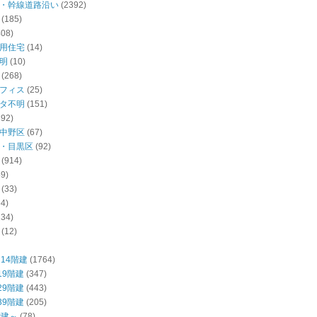
・幹線道路沿い
(2392)
(185)
408)
用住宅
(14)
明
(10)
(268)
フィス
(25)
タ不明
(151)
392)
中野区
(67)
・目黒区
(92)
(914)
59)
(33)
54)
234)
(12)
14階建
(1764)
19階建
(347)
29階建
(443)
39階建
(205)
階建～
(78)