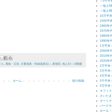
～5千平
～地上5
～地上9
10万平
1500平
1960年
1970年
1980年
1990年
1万平米
2000年
2010年
2020年
ビル
,
看板・広告
,
主要道路・幹線道路沿い
,
新宿区
,
地上10～14階建
2万平米
3万平米
4万平米
5千平米
ホーム
前の投稿
5万平米
オフィス
さいたま
ターミナ
パークサ
ホール・