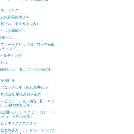
）
ビルディング
住友銀行呉服橋ビル
製紙ビル（東京都中央区）
ーリック麹町ビル
番町ビル
ーフィールドビル（旧：市ヶ谷光風
ルディング）
Cビルディング
末ビル
urumuビル（旧：アーバン新宿ビ
）
宿昭和ビル
ィソニックビル（第26荒井ビル）
ラ株式会社 東京用賀事業所
リハビリテーション病院（旧：キリ
ビール原宿本社ビル）
駒沢公園レジデンスタワー（旧：トゥ
ルジョーヌ駒沢公園）
谷ビジネススクエアタワー
不動産渋谷ガーデンタワー（ベルサ