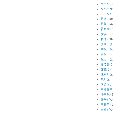
ホテル
(
リバーサ
レンタル
駅近
(10
駅前
(13
駅直結
(
横浜市
(
解体
(20
改修・改
学校・校
看板・広
銀行・証
建て替え
交差点
(
江戸川区
荒川区・
国道沿い
再開発事
埼玉県
(
雑居ビル
事務所
(
自社ビル