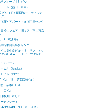
製粉グループ本社ビル
ービビル（墨田区向島）
両国ビル（旧：両国第一生命ビルデ
ング）
文京真砂アパート（文京区民センタ
）
X飯田橋スクエア（旧：アプラス東京
ル）
ビル2（恵比寿）
ほ銀行中目黒事務センター
セイ大樹生命ビル（旧：サンリッツ
井生命ビル→トーセイ三井生命ビ
）
ツインパークス
ドービル（新宿区）
ストビル（四谷）
SYビル（旧：第6富澤ビル）
冷熱工業本社ビル
オ川口ビル
東日本川口本町ビル
ガーデンシティ
M-SQUARE（旧：青山鹿島ビ