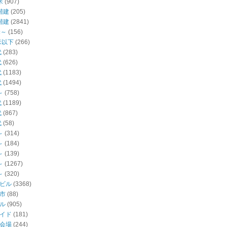
米
(907)
階建
(205)
階建
(2841)
米～
(156)
米以下
(266)
代
(283)
代
(626)
代
(1183)
代
(1494)
～
(758)
代
(1189)
代
(867)
代
(58)
～
(314)
～
(184)
～
(139)
～
(1267)
～
(320)
ビル
(3368)
市
(88)
ル
(905)
イド
(181)
会場
(244)