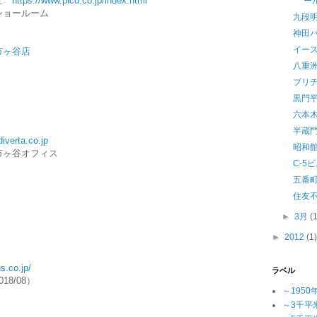
支社
https://www.pico.co.jp/index.html
ー
ショールーム
九段
神田
イー
市ヶ谷店
八重
ブリ
黒門
六本
半蔵
iverta.co.jp
昭和
市ヶ谷オフィス
C-5
五番
住友
►
3月
(
►
2012
(1)
s.co.jp/
ラベル
8/08）
～1950
～3千平