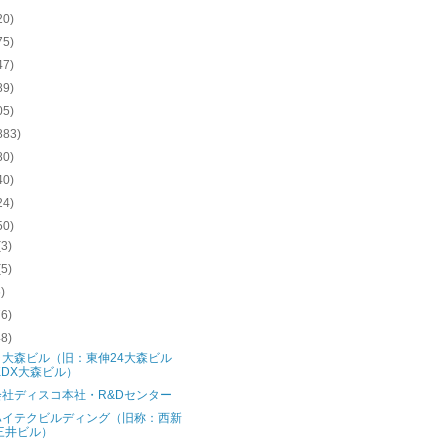
20)
75)
47)
89)
05)
883)
80)
40)
24)
50)
(3)
(5)
6)
76)
48)
ラ大森ビル（旧：東伸24大森ビル
KDX大森ビル）
会社ディスコ本社・R&Dセンター
ハイテクビルディング（旧称：西新
三井ビル）