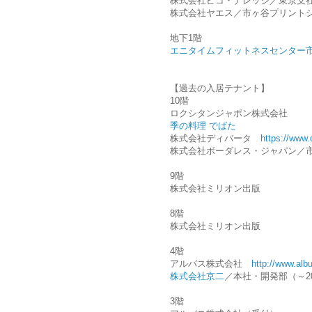
株式会社ピコ・ナレッジ／東京
株式会社ヤエス／市ヶ谷プリント
地下1階
エニタイムフィットネスセンター
【過去の入居テナント】
10階
ロクシタンジャポン株式会社
季の料理 でばた
株式会社ディバータ
https://www.d
株式会社ボーダレス・ジャパン／
9階
株式会社ミリオン出版
8階
株式会社ミリオン出版
4階
アルバス株式会社
http://www.albu
株式会社京二
／本社・開発部（～201
3階