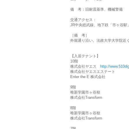
備 考：旧耐震基準、機械警備
交通アクセス：
JR中央総武線、地下鉄「市ヶ谷駅
［備 考］
外堀通り沿い。法政大学大学院近
【入居テナント】
10階
株式会社ヤエス
http://www.510digi
株式会社ヤエスエステート
Enter the E 株式会社
9階
唯新学園市ヶ谷校
株式会社Transform
8階
唯新学園市ヶ谷校
株式会社Transform
7階