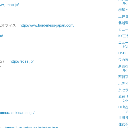
ル
ww.j-map.jp/
柳屋
三井
北越
東京オフィス
http://www.borderless-japan.com/
ヒュ
e/
KY三
ニュ
ビ
HSB
ワカ
SS）
http://recss.jp/
ー
新四c
ル
西新
ボデ
京セ
原宿
ン
HF
ー
amura-sekisan.co.jp/
世田
住友