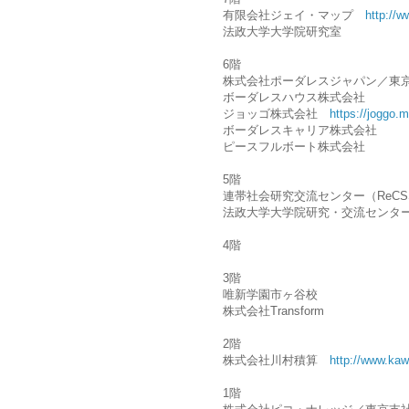
有限会社ジェイ・マップ
http://w
法政大学大学院研究室
6階
株式会社ポーダレスジャパン／
ボーダレスハウス株式会社
ジョッゴ株式会社
https://joggo.m
ボーダレスキャリア株式会社
ピースフルボート株式会社
5階
連帯社会研究交流センター（ReC
法政大学大学院研究・交流センタ
4階
3階
唯新学園市ヶ谷校
株式会社Transform
2階
株式会社川村積算
http://www.kaw
1階