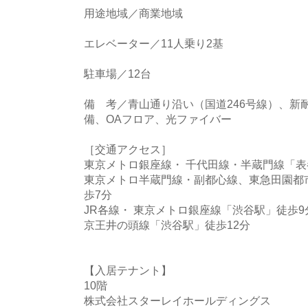
用途地域／商業地域
エレベーター／11人乗り2基
駐車場／12台
備 考／青山通り沿い（国道246号線）、新
備、OAフロア、光ファイバー
［交通アクセス］
東京メトロ銀座線・ 千代田線・半蔵門線「表
東京メトロ半蔵門線・副都心線、東急田園都
歩7分
JR各線・ 東京メトロ銀座線「渋谷駅」徒歩9
京王井の頭線「渋谷駅」徒歩12分
【入居テナント】
10階
株式会社スターレイホールディングス