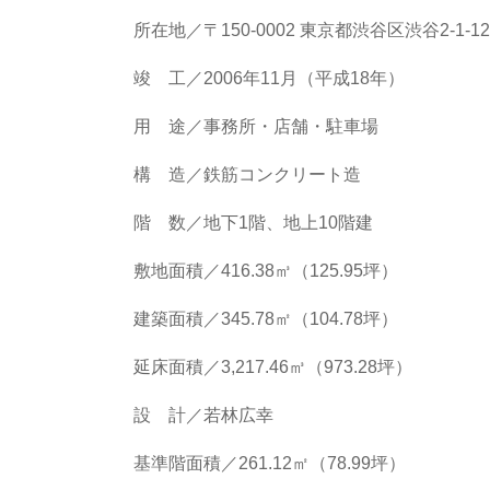
所在地／〒150-0002 東京都渋谷区渋谷2-1-
竣 工／2006年11月（平成18年）
用 途／事務所・店舗・駐車場
構 造／鉄筋コンクリート造
階 数／地下1階、地上10階建
敷地面積／416.38㎥（125.95坪）
建築面積／345.78㎡（104.78坪）
延床面積／3,217.46㎥（973.28坪）
設 計／若林広幸
基準階面積／261.12㎡（78.99坪）