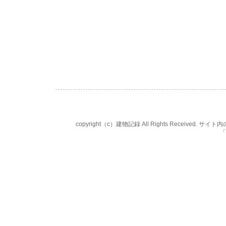
copyright（c）建物記録 All Rights Rece
「