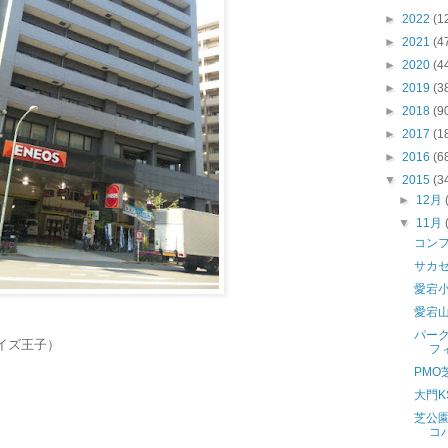
►
2022
(1
►
2021
(4
►
2020
(4
►
2019
(3
►
2018
(9
►
2017
(1
►
2016
(6
▼
2015
(3
►
12月
▼
11月
コン
サカ
愛宕
愛宕
パー
イズ王子）
フ
PMO
大門K
芝公
コ