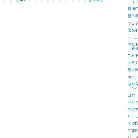
ホーム
前の投稿
ト
藤和
飯田橋
つる
住友
テラ
住友
飯
住友
渋谷
都営
ホテ
投資
谷
日道
渋谷
汐留
リク
汐留
COI