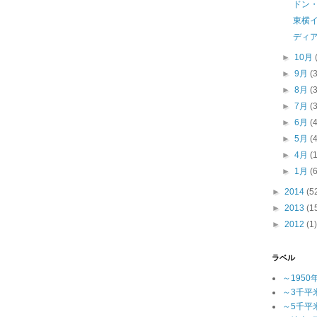
ドン
東横
ディ
►
10月
►
9月
(
►
8月
(
►
7月
(
►
6月
(
►
5月
(
►
4月
(
►
1月
(
►
2014
(5
►
2013
(1
►
2012
(1)
ラベル
～1950
～3千平
～5千平