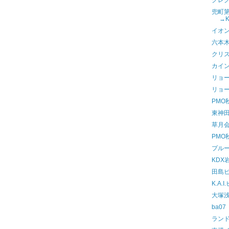
クレ
兜町
→
イオ
六本
クリ
カイ
リョ
リョー
PMO
東神
草月
PMO
プル
KDX
田島
K.A
大塚
ba07
ラン