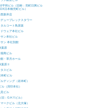
グラン銀座ビル
第6平和ビル（旧称：兜町日興ビル
KDX日本橋兜町ビル）
ン西新井店
木デュープレックスタワー
スタルコート鳥居坂
ンドウェア本社ビル
ーサン本社ビル
サン 本社別館
秋葉原
田堀商ビル
会館・草月ホール
秋葉原Ⅱ
ータスビル
岩本町ビル
ビルディング（岩本町）
.I.ビル（貝印本社）
浅見ビル
（旧：G.H.Y.ビル）
ドマークビル（北大塚）