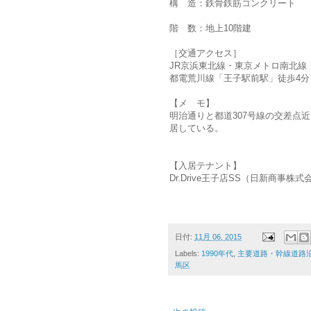
構 造：鉄骨鉄筋コンクリート
階 数：地上10階建
［交通アクセス］
JR京浜東北線・東京メトロ南北線
都電荒川線「王子駅前駅」徒歩4分
【メ モ】
明治通りと都道307号線の交差点
居している。
【入居テナント】
Dr.Drive王子店SS（日新商事株式
日付:
11月 06, 2015
Labels:
1990年代
,
主要道路・幹線道路
馬区