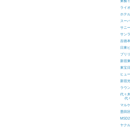
東横
ライ
ホテ
スー
サニ
サン
吉徳
日東
ブリ
新宿
東宝
ヒュ
新宿
ラウ
代々
代
マル
墨田
MSD
ヤク