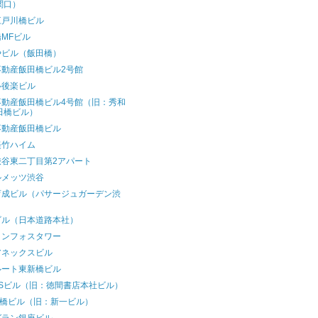
関口）
江戸川橋ビル
MFビル
やビル（飯田橋）
不動産飯田橋ビル2号館
ル後楽ビル
不動産飯田橋ビル4号館（旧：秀和
田橋ビル）
不動産飯田橋ビル
美竹ハイム
渋谷東二丁目第2アパート
ルメッツ渋谷
育成ビル（パサージュガーデン渋
）
ビル（日本道路本社）
インフォスタワー
アネックスビル
ルート東新橋ビル
FSビル（旧：徳間書店本社ビル）
新橋ビル（旧：新一ビル）