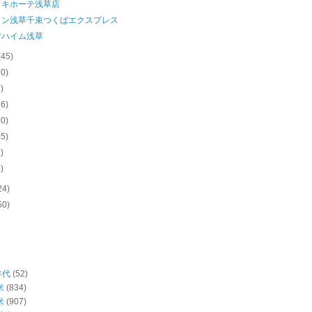
・キホーテ浅草店
イン浅草千束つくばエクスプレス
アハイム浅草
(45)
30)
3)
36)
40)
45)
1)
6)
24)
50)
年代
(52)
米
(834)
米
(907)