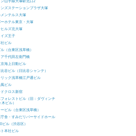
イン山手線大塚駅北口2
オンズステーションプラザ大塚
ルメンテルス大塚
パーホテル東京・大塚
ーヒルズ北大塚
ライズ王子
本社ビル
ビル（台東区浅草橋）
リア千代田左衛門橋
東京海上日動ビル
日比谷ビル（日比谷シャンテ）
ーリック浅草橋江戸通ビル
光風ビル
ンドクロス新宿
木フォレストビル（旧：ダヴィンチ
々木ビル）
ケービル（台東区浅草橋）
区庁舎・すみだリバーサイドホール
20ビル（渋谷区）
ルト本社ビル