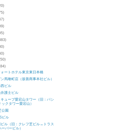
20)
75)
47)
89)
05)
883)
80)
40)
(50)
(84)
フォートホテル東京東日本橋
ゼン馬喰町店（坂善商事本社ビル）
小西ビル
山弁護士ビル
クキューブ愛宕山タワー（旧：パシ
ィックタワー愛宕山）
芝公園
Sビル
園ビル（旧：クレフ芝ビル→トラス
ハーバービル）