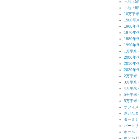
～地上5
～地上9
10万平
1500平
1960年
1970年
1980年
1990年
1万平米
2000年
2010年
2020年
2万平米
3万平米
4万平米
5千平米
5万平米
オフィス
さいたま
ターミナ
パークサ
ホール・
ホテル
(