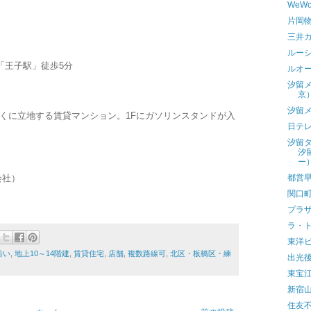
WeW
片岡
三井
ルー
「王子駅」徒歩5分
ルオ
汐留
京
汐留
近くに立地する賃貸マンション。1Fにガソリンスタンドが入
日テ
汐留
汐
ー
会社）
都営
関口
プラ
ラ・
東洋
沿い
,
地上10～14階建
,
賃貸住宅
,
店舗
,
複数路線可
,
北区・板橋区・練
出光
東宝
新宿
住友