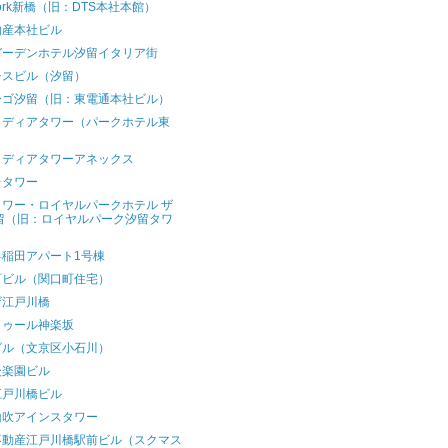
ork新橋（旧：DTS本社本館）
物産本社ビル
ガーデンホテル汐留イタリア街
シスビル（汐留）
ーゴ汐留（旧：東電通本社ビル）
メディアタワー（パークホテル東
）
メディアタワーアネックス
レタワー
タワー・ロイヤルパークホテル ザ
留（旧：ロイヤルパーク汐留タワ
）
早稲田アパート1号棟
町ビル（関口町住宅）
ザ江戸川橋
トゥール神楽坂
ビル（文京区小石川）
後楽園ビル
江戸川橋ビル
山吹アインスタワー
不動産江戸川橋駅前ビル（スクマス