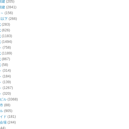
階建
(205)
階建
(2841)
米～
(156)
米以下
(266)
代
(283)
代
(626)
代
(1183)
代
(1494)
～
(758)
代
(1189)
代
(867)
代
(58)
～
(314)
～
(184)
～
(139)
～
(1267)
～
(320)
ビル
(3368)
市
(88)
ル
(905)
イド
(181)
会場
(244)
144)