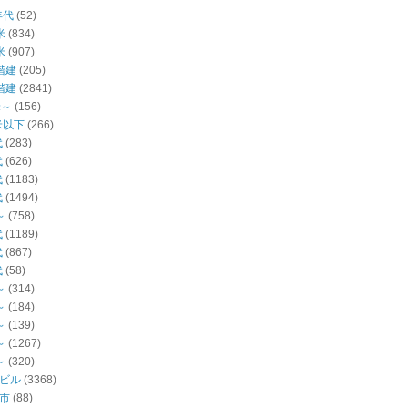
年代
(52)
米
(834)
米
(907)
階建
(205)
階建
(2841)
米～
(156)
米以下
(266)
代
(283)
代
(626)
代
(1183)
代
(1494)
～
(758)
代
(1189)
代
(867)
代
(58)
～
(314)
～
(184)
～
(139)
～
(1267)
～
(320)
ビル
(3368)
市
(88)