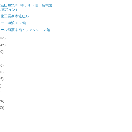
宕山東急REIホテル（旧：新橋愛
山東急イン）
精化工業新本社ビル
ール海渡NEO館
ワール海渡本館・ファッション館
(84)
(45)
30)
3)
36)
40)
45)
1)
6)
24)
50)