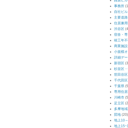
雑居ビル
事務所
(
自社ビル
主要道路
住居兼用
渋谷区
(
宿舎・専
竣工年不
商業施設
小規模オ
詳細デー
新宿区
(
杉並区・
世田谷区
千代田区
千葉県
(
専用住居
川崎市
(
足立区
(
多摩地域
団地
(20)
地上10～
地上15~