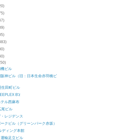
20)
75)
47)
89)
05)
883)
80)
40)
(50)
鋼機ビル
園阪神ビル（旧：日本生命赤羽橋ビ
）
明生田町ビル
EPLEX B'z
ホテル西麻布
広尾ビル
ザ・レジデンス
パークビル（グリーンパーク赤坂）
ルディング本館
ト運輸足立ビル