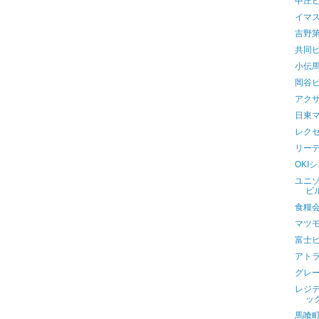
中庄
イマ
吉野
共同
小伝馬
岡谷
アク
日東
レク
リー
OKI
ユニ
ビ
食糧
マツ
富士
アト
グレ
レジ
ッ
馬喰