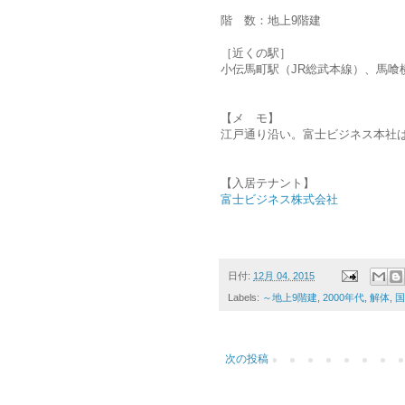
階 数：地上9階建
［近くの駅］
小伝馬町駅（JR総武本線）、馬喰
【メ モ】
江戸通り沿い。富士ビジネス本社は
【入居テナント】
富士ビジネス株式会社
日付:
12月 04, 2015
Labels:
～地上9階建
,
2000年代
,
解体
,
国
次の投稿