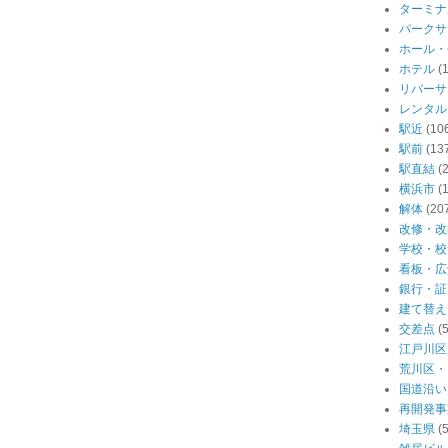
ターミナ
パークサ
ホール・
ホテル
(
リバーサ
レンタル
駅近
(10
駅前
(13
駅直結
(
横浜市
(
解体
(20
改修・改
学校・校
看板・広
銀行・証
建て替え
交差点
(
江戸川区
荒川区・
国道沿い
再開発事
埼玉県
(