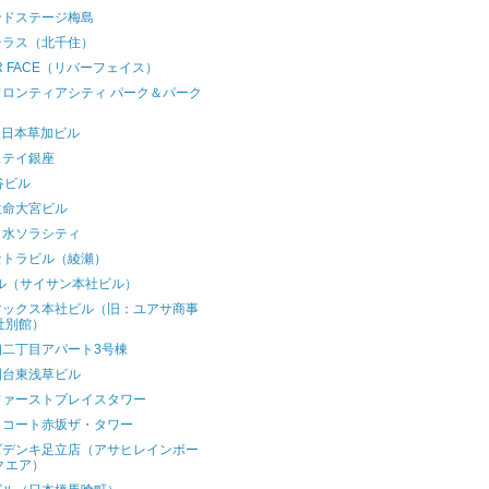
ンドステージ梅島
テラス（北千住）
ER FACE（リバーフェイス）
フロンティアシティ パーク＆パーク
東日本草加ビル
ステイ銀座
谷ビル
生命大宮ビル
ノ水ソラシティ
セトラビル（綾瀬）
ビル（サイサン本社ビル）
マックス本社ビル（旧：ユアサ商事
社別館）
佃二丁目アパート3号棟
園台東浅草ビル
ファーストプレイスタワー
クコート赤坂ザ・タワー
ズデンキ足立店（アサヒレインボー
クエア）