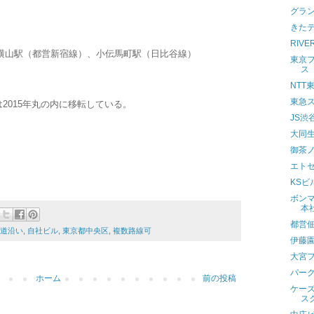
グラ
きた
RIV
横山駅（都営新宿線）、小伝馬町駅（日比谷線）
東京
ス
NTT
東急
2015年丸の内に移転している。
JS渋
大同
御茶
エト
KS
ボン
本
都営
道沿い
,
自社ビル
,
東京都中央区
,
複数路線可
伊藤
大宮
パー
ホーム
前の投稿
ケー
ス