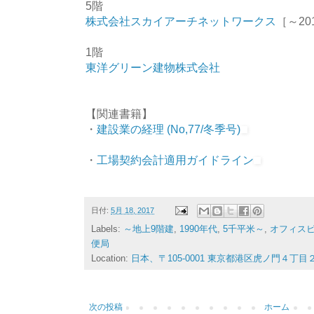
5階
株式会社スカイアーチネットワークス
［～201
1階
東洋グリーン建物株式会社
【関連書籍】
・
建設業の経理 (No,77/冬季号)
・
工場契約会計適用ガイドライン
日付:
5月 18, 2017
Labels:
～地上9階建
,
1990年代
,
5千平米～
,
オフィス
便局
Location:
日本、〒105-0001 東京都港区虎ノ門４丁目
次の投稿
ホーム