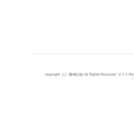
copyright（c）建物記録 All Rights Rece
「