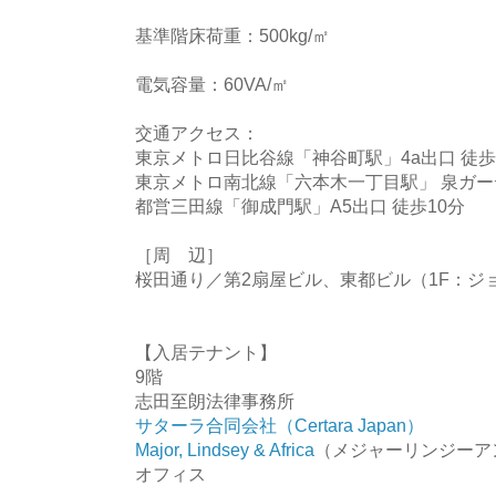
基準階床荷重：500kg/㎡
電気容量：60VA/㎡
交通アクセス：
東京メトロ日比谷線「神谷町駅」4a出口 徒歩
東京メトロ南北線「六本木一丁目駅」 泉ガー
都営三田線「御成門駅」A5出口 徒歩10分
［周 辺］
桜田通り／第2扇屋ビル、東都ビル（1F：ジ
【入居テナント】
9階
志田至朗法律事務所
サターラ合同会社（Certara Japan）
Major, Lindsey & Africa
（メジャーリンジーア
オフィス