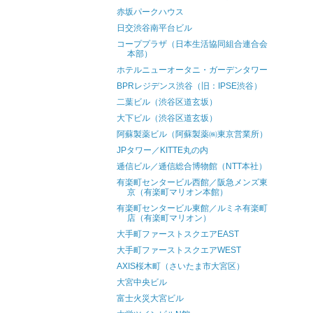
赤坂パークハウス
日交渋谷南平台ビル
コーププラザ（日本生活協同組合連合会
本部）
ホテルニューオータニ・ガーデンタワー
BPRレジデンス渋谷（旧：IPSE渋谷）
二葉ビル（渋谷区道玄坂）
大下ビル（渋谷区道玄坂）
阿蘇製薬ビル（阿蘇製薬㈱東京営業所）
JPタワー／KITTE丸の内
逓信ビル／逓信総合博物館（NTT本社）
有楽町センタービル西館／阪急メンズ東
京（有楽町マリオン本館）
有楽町センタービル東館／ルミネ有楽町
店（有楽町マリオン）
大手町ファーストスクエアEAST
大手町ファーストスクエアWEST
AXIS桜木町（さいたま市大宮区）
大宮中央ビル
富士火災大宮ビル