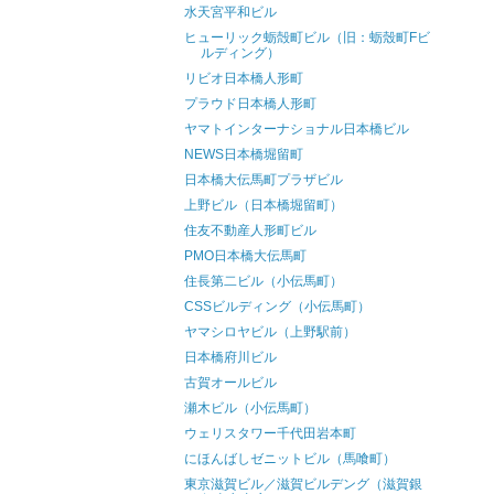
水天宮平和ビル
ヒューリック蛎殻町ビル（旧：蛎殼町Fビ
ルディング）
リビオ日本橋人形町
プラウド日本橋人形町
ヤマトインターナショナル日本橋ビル
NEWS日本橋堀留町
日本橋大伝馬町プラザビル
上野ビル（日本橋堀留町）
住友不動産人形町ビル
PMO日本橋大伝馬町
住長第二ビル（小伝馬町）
CSSビルディング（小伝馬町）
ヤマシロヤビル（上野駅前）
日本橋府川ビル
古賀オールビル
瀬木ビル（小伝馬町）
ウェリスタワー千代田岩本町
にほんばしゼニットビル（馬喰町）
東京滋賀ビル／滋賀ビルデング（滋賀銀