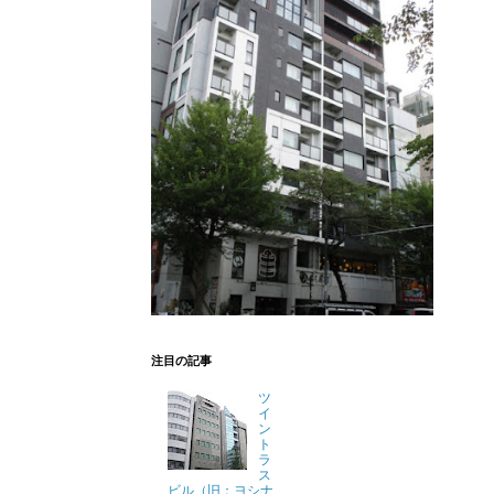
注目の記事
ツ
イ
ン
ト
ラ
ス
ビル（旧：ヨシナ