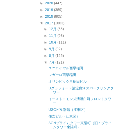
►
2020
(447)
►
2019
(389)
►
2018
(905)
▼
2017
(1883)
►
12月
(55)
►
11月
(93)
►
10月
(111)
►
9月
(92)
►
8月
(125)
▼
7月
(121)
ユニロイヤル西早稲田
レガーロ西早稲田
オリンピック早稲田ビル
Dグラフォート清澄白河スパークリングタ
ワー
イーストコモンズ清澄白河フロントタワ
ー
USCビル別館（江東区）
住吉ビル（江東区）
ACNプライムタワー東陽町（旧：プライ
ムタワー東陽町）