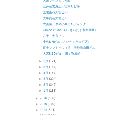
大栄ツインビルN館
三井住友海上大宮東町ビル
太陽生命大宮ビル
大塚商会大宮ビル
大宮第一生命小峯ビルディング
GINZA YAMATO3（さいたま市大宮区）
八十二大宮ビル
小島MNビル（さいたま市大宮区）
富士ソフトビル（旧：伊勢元山田ビル）
大宮NSDビル（旧：遊辰館）
►
6月
(121)
►
5月
(164)
►
4月
(167)
►
3月
(304)
►
2月
(342)
►
1月
(188)
►
2016
(680)
►
2015
(340)
►
2014
(524)