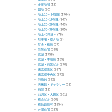
多摩地域
(12)
団地
(20)
地上10～14階建
(1764)
地上15~19階建
(347)
地上20~29階建
(443)
地上30~39階建
(205)
地上40階建～
(78)
駐車場・空き地
(8)
庁舎・役所
(57)
賃貸住宅
(598)
店舗
(1758)
店舗・事務所
(155)
店舗・商業ビル
(270)
東京都港区
(987)
東京都中央区
(972)
特徴的
(392)
美術館・ギャラリー
(61)
病院
(11)
品川区・大田区
(261)
複合ビル
(260)
複数路線可
(1854)
分譲住宅
(623)