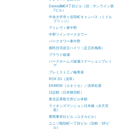
Daiwa麹町4丁目ビル（旧：サンライン第
7ビル）
中央大学市ヶ谷田町キャンパス（ミドル
ブリッジ）
アトレヴィ東中野
中野ツインマークタワー
パークタワー東中野
都民住宅岩立ハイツ（足立区梅島）
プラウド綾瀬
パークホームズ綾瀬ステーションプレミ
ア
プレミスト三ノ輪竜泉
ROX 2G（浅草）
EKIMISE（エキミセ）／浅草松屋
日証館（日本橋兜町）
東京証券取引所ビル本館
ライオンズマンション日本橋（水天宮
前）
豊商事本社ビル（ユタカビル）
ユニゾ蛎殻町一丁目ビル（旧称：SFビ
ル）