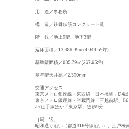
用 途／事務所
構 造／鉄骨鉄筋コンクリート造
階 数／地上9階、地下3階
延床面積／13,386.95㎡(4,049.55坪)
基準階面積／885.79㎡(267.95坪)
基準階天井高／2,300mm
交通アクセス：
東京メトロ銀座線・東西線「日本橋駅」D4出
東京メトロ銀座線・半蔵門線「三越前駅」B6
JR山手線ほか「東京駅」徒歩9分
［周 辺］
昭和通り沿い（都道316号線沿い）、江戸橋