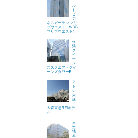
ー
ル
ド
ビ
ジ
ネスガーデン マリ
ブウエスト（WBG
マリブウエスト）
横
浜
ク
イ
ー
ン
ズスクエア・クイ
ーンズタワーB
ア
ト
レ
大
森
／
大森東急REIホテ
ル
日
土
地
原