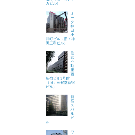
ガビル）
オ
ー
ク
神
田
小
川町ビル（旧：神
田三和ビル）
住
友
不
動
産
西
新宿ビル3号館
（旧：三省堂新宿
ビル）
新
宿
ス
バ
ル
ビ
ル
ワ