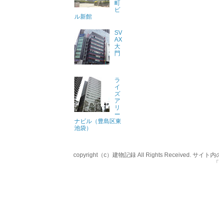
町
ビ
ル新館
SV
AX
大
門
ラ
イ
ズ
ア
リ
ー
ナビル（豊島区東
池袋）
copyright（c）建物記録 All Rights Rece
「