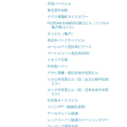
木場パークビル
東京原木会館
テラス東陽町ネクスタワー
FUJISAKI KAMEIDO東口ビル（フジサキ
亀戸東口ビル）
タニビル（亀戸）
長谷木パークサイドビル
ローレルアイ恵比寿ピアース
マートルコート恵比寿2000
クオリア広尾
中目黒ハイツ
アサヒ電機・朝日生命中目黒ビル
りそな中目黒ビル（旧：あさひ銀中目黒
ビル）
オーク中目黒ビル（旧：日本生命中目黒
ビル）
中目黒オークラビル
メゾンYFT（板橋区成増）
アールヴェール綾瀬
レックスハイツ綾瀬ステーションタワー
クレヴィア墨田本所