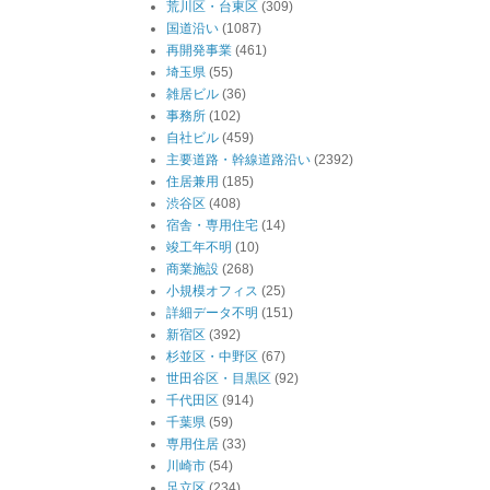
荒川区・台東区
(309)
国道沿い
(1087)
再開発事業
(461)
埼玉県
(55)
雑居ビル
(36)
事務所
(102)
自社ビル
(459)
主要道路・幹線道路沿い
(2392)
住居兼用
(185)
渋谷区
(408)
宿舎・専用住宅
(14)
竣工年不明
(10)
商業施設
(268)
小規模オフィス
(25)
詳細データ不明
(151)
新宿区
(392)
杉並区・中野区
(67)
世田谷区・目黒区
(92)
千代田区
(914)
千葉県
(59)
専用住居
(33)
川崎市
(54)
足立区
(234)