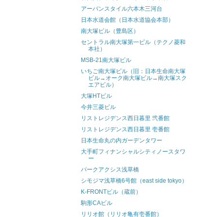
アーバンスタイル六本木三河台
日本水道会館（日本水道協会本部）
南大塚ビル（豊島区）
セントラル南大塚第一ビル（テクノ菱和
本社）
MSB-21南大塚ビル
いちご南大塚ビル（旧：日本生命南大塚
ビル→オーク南大塚ビル→南大塚スク
エアビル）
大塚HTビル
今井三菱ビル
リストレジデンス西日暮里 弐番館
リストレジデンス西日暮里 壱番館
日本生命丸の内ガーデンタワー
大手町フィナンシャルシティノースタワ
ー
パークアクシス浅草橋
シモジマ浅草橋6号館（east side tokyo）
K-FRONTビル（蔵前）
駒形CAビル
リリオ館（リリオ亀有壱番館）