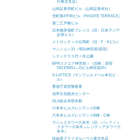
行東京支店）
山和証券兜町ビル（山和証券本社）
兜町第4平和ビル（FinGATE TERRACE）
第二江戸橋ビル
日本橋茅場町プレイス（旧：日本アジア
証券ビル）
メトロシティ小伝馬町（旧：F・Kビル）
マンション31（明治神宮前/原宿）
シティテラス代々木公園
BPRスクエア神宮前Ⅰ（旧称：原宿
FACE8953→Gビル神宮前05）
S-LATTICE（サンフェルメール本社ビ
ル）
警視庁原宿警察署
浅草文化観光センター
GLA総合本部本館
六本木ヒルズレジデンスD棟
六本木ヒルズレジデンスB棟・C棟
マジェスタワー六本木（旧：パシフィッ
クタワー六本木→レジディアタワー六
本木）
桂由美ブライダルハウス東京本店