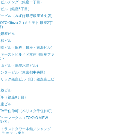
田ビルヂング（銀座一丁目）
館ビル（銀座5丁目）
第一ビル（みずほ銀行銀座通支店）
MOTO Ginza 2（ミキモト 銀座2丁
店）
堂銀座ビル
三和ビル
御幸ビル（旧称：銀座・東海ビル）
ファーストビル／区立住宅銀座ファ
スト
素山ビル（嶋屋水野ビル）
センタービル（東京都中央区）
ーリック銀座ビル（旧：銀座富士ビ
）
三菱ビル
ビル（銀座8丁目）
銀座ビル
ISTA千住仲町（ベリスタ千住仲町）
ューマークス（TOKYO VIEW
RKS）
内トラストタワー本館／シャング
・ラ ホテル 東京