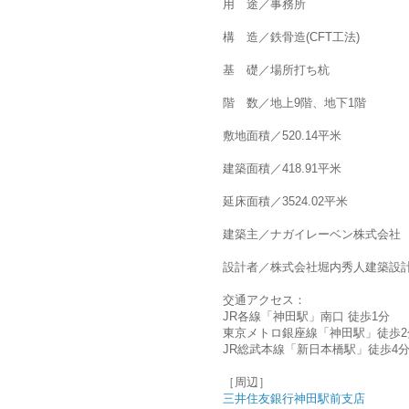
用 途／事務所
構 造／鉄骨造(CFT工法)
基 礎／場所打ち杭
階 数／地上9階、地下1階
敷地面積／520.14平米
建築面積／418.91平米
延床面積／3524.02平米
建築主／ナガイレーベン株式会社
設計者／株式会社堀内秀人建築設
交通アクセス：
JR各線「神田駅」南口 徒歩1分
東京メトロ銀座線「神田駅」徒歩2
JR総武本線「新日本橋駅」徒歩4
［周辺］
三井住友銀行神田駅前支店