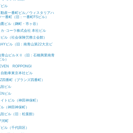
町ビル
不動産一番町ビル／ウィスタリアハ
ツ一番町（旧：一番町FSビル）
伯鷹ビル（麹町・市ヶ谷）
カ･コーラ株式会社 本社ビル
士ビル（社会保険労務士会館）
HYビル（旧：南青山第22大京ビ
）
A南青山ビルⅩⅡ（旧：石橋興業南青
ビル）
SEVEN ROPPONGI
タ自動車東京本社ビル
NZ四番町（ブランズ四番町）
九段ビル
ENビル
ライトビル（神田神保町）
ビル（神田神保町）
九段ビル（旧：松葉館）
平河町
町ビル（千代田区）