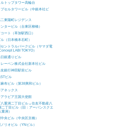
ヒルトップタワー高輪台
カプセルタワービル（中銀本社ビ
）
第二東陽町レジデンス
センタービル（台東区柳橋）
アコート（草加駅西口）
ビル（日本橋本石町）
洲セントラルパークビル（ヤマダ電
Concept LABI TOKYO）
橋日銀通りビル
イレーベン株式会社新本社ビル
住友銀行神田駅前ビル
STビル
西麻布ビル（第38興和ビル）
布アネックス
ジアラビア王国大使館
ゾ八重洲二丁目ビル→住友不動産八
洲二丁目ビル（旧：アーバンスクエ
八重洲）
洲中央ビル（中央区京橋）
洲ノリオビル（YNビル）