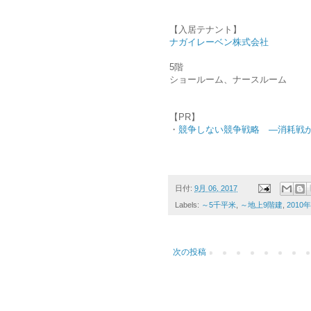
【入居テナント】
ナガイレーベン株式会社
5階
ショールーム、ナースルーム
【PR】
・
競争しない競争戦略 ―消耗戦
日付:
9月 06, 2017
Labels:
～5千平米
,
～地上9階建
,
2010
次の投稿