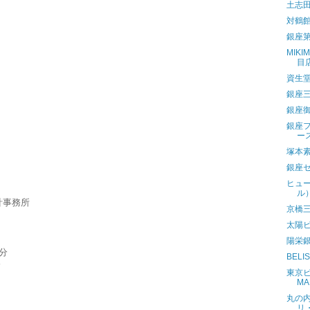
土志
対鶴
銀座
MIKI
目
資生
銀座
銀座
銀座
ー
塚本
銀座
ヒュ
ル
計事務所
京橋
太陽
陽栄
分
BEL
分
東京ビ
MA
丸の
リ