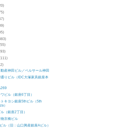
20)
75)
47)
89)
05)
883)
(55)
(93)
(111)
92)
不動産神田ビル／ベルサール神田
通りビル（IDC大塚家具銀座本
）
A269
サワビル（銀座6丁目）
トキヨシ銀座5thビル（5th
nza）
ビル（銀座2丁目）
建物京橋ビル
Aビル（旧：山口興産銀座Aビル）