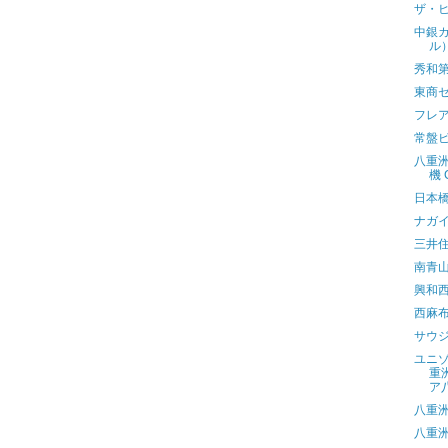
ザ・
中銀
ル
秀和
東商
フレ
常盤
八重
機 
日本
ナガ
三井
南青山
興和
西麻
サウ
ユニ
重
ア
八重
八重