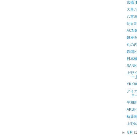
京橋T
大星
八重
朝日
ACN
銀座
丸の
鉃鋼
日本
SAN
上野
ー
YKK
アイ
ネ
平和
AKS
秋葉
上野広
►
8月
(