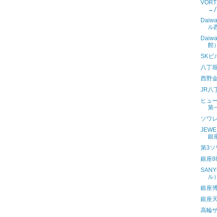
VOR
→
Dai
ル
Dai
館
SK
八丁
西野
JR八
ヒュ
第
ソワ
JEW
銀
第3
銀座8
SAN
ル
銀座
銀座
高輪