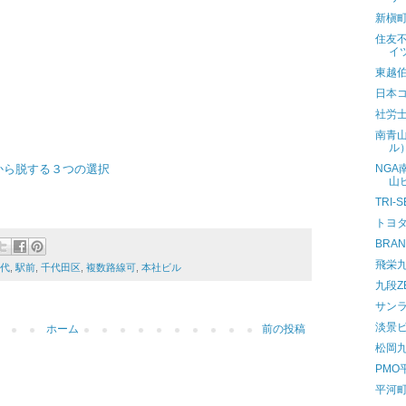
新槇
住友
イ
東越
日本コ
社労
南青山
ル
から脱する３つの選択
NG
山
TRI-
トヨ
BRA
飛栄
年代
,
駅前
,
千代田区
,
複数路線可
,
本社ビル
九段Z
サン
淡景
ホーム
前の投稿
松岡
PMO
平河