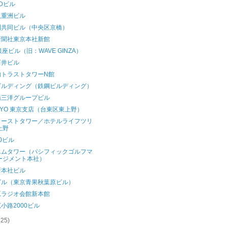
Dビル
八重洲ビル
洲共同ビル（中央区京橋）
新聞社東京本社新館
銀座ビル（旧：WAVE GINZA）
石井ビル
内トラストタワーN館
ビルディング（鉄鋼ビルディング）
橋三洋グループビル
KYO 東京支店（台東区東上野）
イーストタワー／ホテルライフツリ
上野
80ビル
エムタワー（パシフィックゴルフマ
ージメント本社）
新本社ビル
ビル（東京青果秋葉原ビル）
原ラジオ会館新本館
小路2000ビル
125)