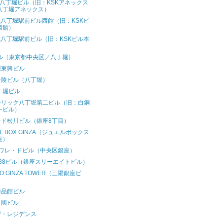
T八丁堀ビル（旧：KSKアネックス
八丁堀アネックス）
wa八丁堀駅前ビル西館（旧：KSKビ
西館）
wa八丁堀駅前ビル（旧：KSKビル本
）
ビル（東京都中央区／八丁堀）
堀東興ビル
金陵ビル（八丁堀）
丁堀ビル
ーリック八丁堀第二ビル（旧：白銅
一ビル）
レド松川ビル（銀座8丁目）
EL BOX GINZA（ジュエルボックス
座）
ソワレ・ドビル（中央区銀座）
88ビル（銀座スリーエイトビル）
YO GINZA TOWER（三陽銀座ビ
）
博品館ビル
天國ビル
ザ・レジデンス