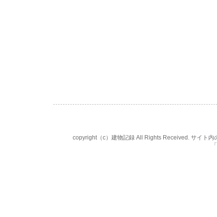
copyright（c）建物記録 All Rights Rece
「