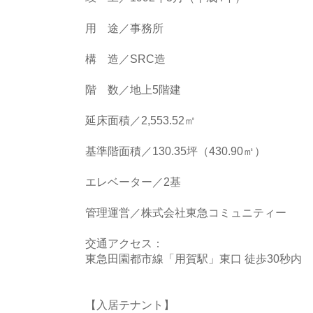
用 途／事務所
構 造／SRC造
階 数／地上5階建
延床面積／2,553.52㎡
基準階面積／130.35坪（430.90㎡）
エレベーター／2基
管理運営／株式会社東急コミュニティー
交通アクセス：
東急田園都市線「用賀駅」東口 徒歩30秒内
【入居テナント】