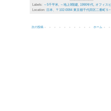
Labels:
～5千平米
,
～地上9階建
,
1990年代
,
オフィス
Location:
日本、〒102-0084 東京都千代田区二番町５
次の投稿
ホーム