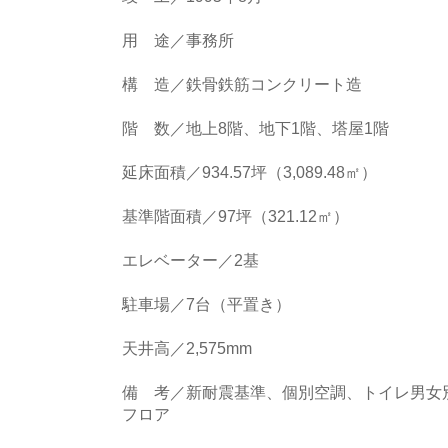
用 途／事務所
構 造／鉄骨鉄筋コンクリート造
階 数／地上8階、地下1階、塔屋1階
延床面積／934.57坪（3,089.48㎡）
基準階面積／97坪（321.12㎡）
エレベーター／2基
駐車場／7台（平置き）
天井高／2,575mm
備 考／新耐震基準、個別空調、トイレ男女
フロア