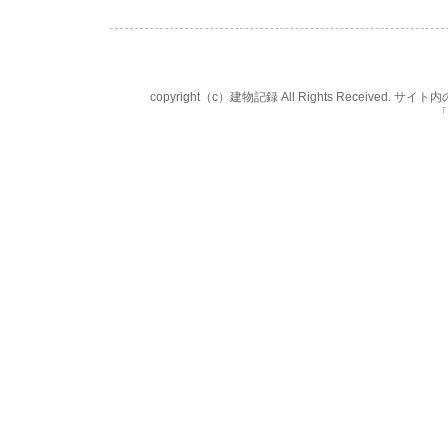
copyright（c）建物記録 All Rights Rece
「