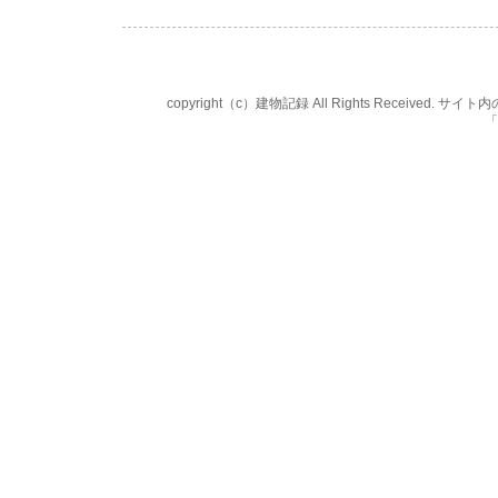
copyright（c）建物記録 All Rights Rece
「