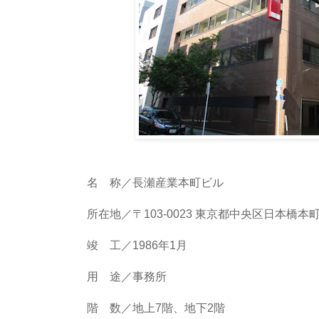
名 称／長瀬産業本町ビル
所在地／〒103-0023 東京都中央区日本橋本町1
竣 工／1986年1月
用 途／事務所
階 数／地上7階、地下2階