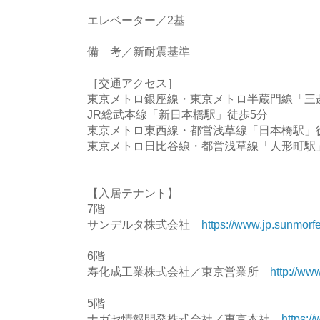
エレベーター／2基
備 考／新耐震基準
［交通アクセス］
東京メトロ銀座線・東京メトロ半蔵門線「三越
JR総武本線「新日本橋駅」徒歩5分
東京メトロ東西線・都営浅草線「日本橋駅」
東京メトロ日比谷線・都営浅草線「人形町駅
【入居テナント】
7階
サンデルタ株式会社
https://www.jp.sunmorf
6階
寿化成工業株式会社／東京営業所
http://ww
5階
ナガセ情報開発株式会社／東京本社
https:/