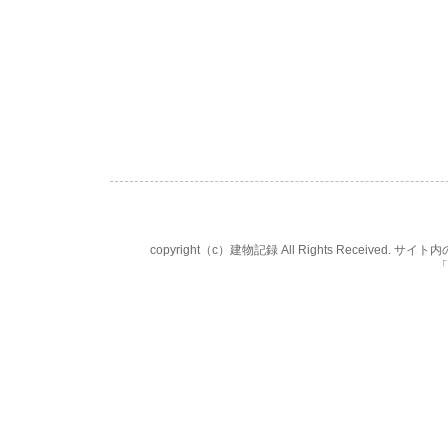
copyright（c）建物記録 All Rights Rece
「