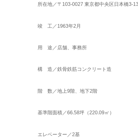
所在地／〒103-0027 東京都中央区日本橋3-13
竣 工／1963年2月
用 途／店舗、事務所
構 造／鉄骨鉄筋コンクリート造
階 数／地上9階、地下2階
基準階面積／66.58坪（220.09㎡）
エレベーター／2基