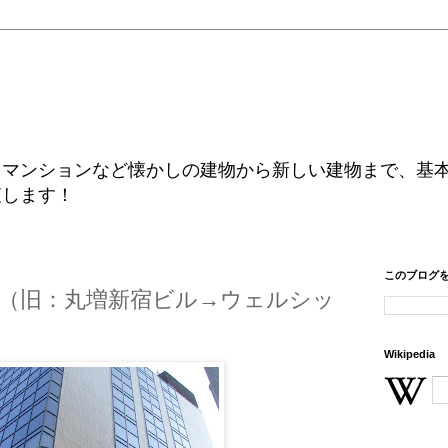
、マンションなど懐かしの建物から新しい建物まで、基
査します！
このブログ
ル（旧：丸増新宿ビル→ウェルシッ
Wikipedia