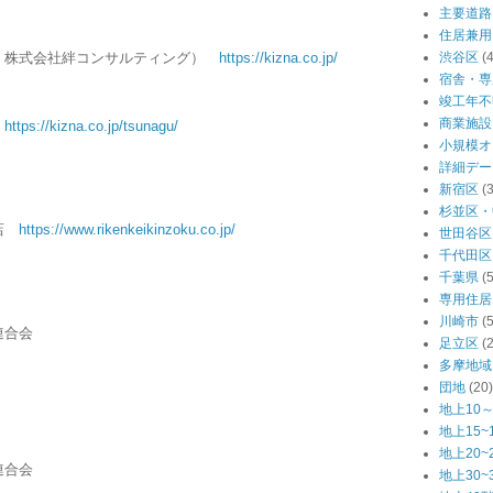
主要道路
住居兼用
：株式会社絆コンサルティング）
https://kizna.co.jp/
渋谷区
(
宿舎・専
竣工年不
商業施設
グ
https://kizna.co.jp/tsunagu/
小規模オ
詳細デー
新宿区
(
杉並区・
支店
https://www.rikenkeikinzoku.co.jp/
世田谷区
千代田区
千葉県
(
専用住居
川崎市
(
連合会
足立区
(
多摩地域
団地
(20)
地上10～
地上15~
地上20~
連合会
地上30~