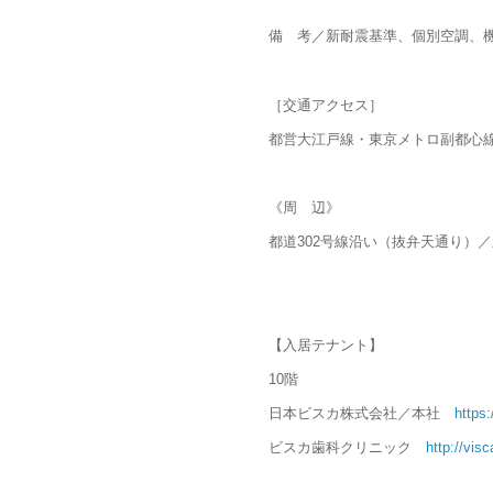
備 考／新耐震基準、個別空調、機
［交通アクセス］
都営大江戸線・東京メトロ副都心線
《周 辺》
都道302号線沿い（抜弁天通り）
【入居テナント】
10階
日本ビスカ株式会社／本社
https:
ビスカ歯科クリニック
http://visc