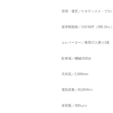
管理・運営／ケネディクス・プロ
基準階面積／119.56坪（395.24㎡
エレベーター／乗用17人乗り2基
駐車場／機械式60台
天井高／2,600mm
電気容量／約10VA/㎡
床荷重／300㎏/㎡