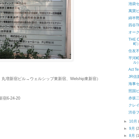
池袋
萬寶
綿半
四谷
オー
THE
町
住友
平河
ル
Act
JR信
丸増新宿ビル→ウェルシップ東新宿、Welship東新宿）
海事
照国
宿6-24-20
赤坂
クレ
渋谷
►
10月
►
9月
(
►
8月
(