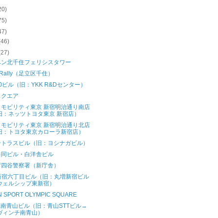
20)
75)
47)
(46)
(27)
ベン北千住フェリシスタワー
 Rally（足立区千住）
60ビル（旧：YKK R&Dセンター）
スクエア
タモビリティ東京 新宿明治通り南店
旧：ネッツトヨタ東京 新宿店）
タモビリティ東京 新宿明治通り北店
旧：トヨタ東京カローラ新宿店）
ントラスビル（旧：ヨシナガビル）
共同ビル・白洋舎ビル
庁四谷警察署（新庁舎）
X新宿六丁目ビル（旧：丸増新宿ビル
ウェルシップ東新宿）
N SPORT OLYMPIC SQUARE
wa南青山ビル（旧：青山STTビル→
ヴィンチ南青山）