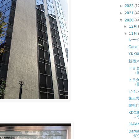
►
2022
(1
►
2021
(4
▼
2020
(4
►
12月
▼
11月
レー
Casa
YKK
新宿
トヨ
（
トヨ
（
ツイ
第三
警視
KD
→
JAPA
Dai
ダ