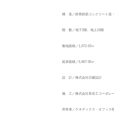
構 造／鉄骨鉄筋コンクリート造
階 数／地下2階、地上10階
敷地面積／1,072.03㎡
延床面積／5,907.00㎡
設 計／株式会社日建設計
施 工／株式会社長谷工コーポレ
所有者／ケネディクス・オフィス投資法