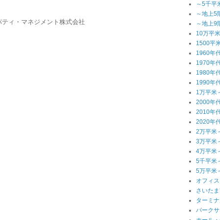
～5千平
～地上5
パティ・マネジメント株式会社
～地上9
10万平
1500平
）
1960年
1970年
1980年
1990年
1万平米
2000年
2010年
2020年
2万平米
3万平米
4万平米
5千平米
5万平米
オフィス
さいたま
ターミナ
パークサ