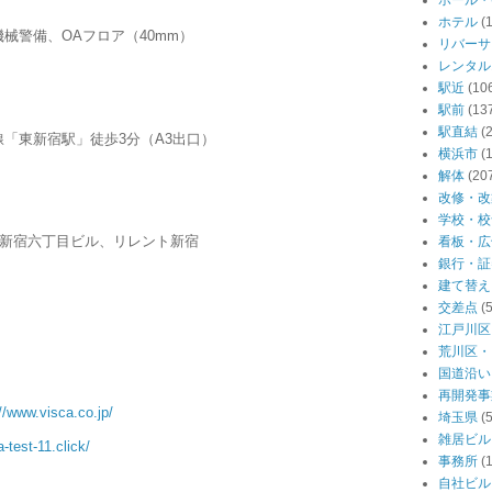
ホール・
ホテル
(
械警備、OAフロア（40mm）
リバーサ
レンタル
駅近
(10
駅前
(13
駅直結
(
「東新宿駅」徒歩3分（A3出口）
横浜市
(
解体
(20
改修・改
学校・校
／新宿六丁目ビル、リレント新宿
看板・広
銀行・証
建て替え
交差点
(
江戸川区
荒川区・
国道沿い
再開発事
//www.visca.co.jp/
埼玉県
(
雑居ビル
a-test-11.click/
事務所
(
自社ビル