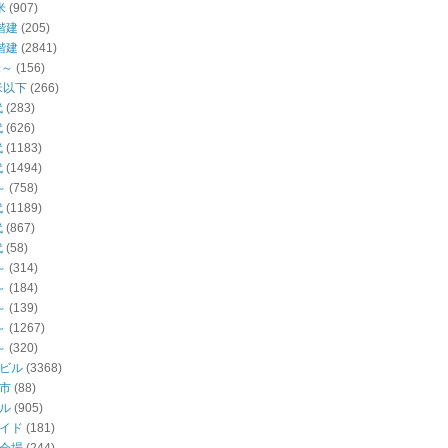
米
(907)
階建
(205)
階建
(2841)
米～
(156)
米以下
(266)
代
(283)
代
(626)
代
(1183)
代
(1494)
～
(758)
代
(1189)
代
(867)
代
(58)
～
(314)
～
(184)
～
(139)
～
(1267)
～
(320)
ビル
(3368)
市
(88)
ル
(905)
イド
(181)