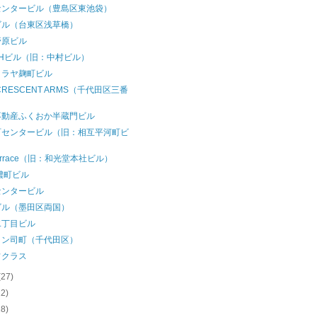
センタービル（豊島区東池袋）
ビル（台東区浅草橋）
野原ビル
THビル（旧：中村ビル）
クラヤ麹町ビル
 CRESCENT ARMS（千代田区三番
）
不動産ふくおか半蔵門ビル
町センタービル（旧：相互平河町ビ
）
 Terrace（旧：和光堂本社ビル）
濃町ビル
センタービル
ビル（墨田区両国）
二丁目ビル
イン司町（千代田区）
フクラス
(27)
22)
18)