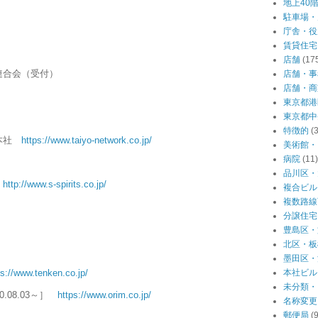
地上40
駐車場・
庁舎・役
賃貸住宅
店舗
(17
連合会（受付）
店舗・事
店舗・商
東京都港
東京都中
特徴的
(
／本社
https://www.taiyo-network.co.jp/
美術館・
病院
(11)
品川区・
社
http://www.s-spirits.co.jp/
複合ビル
複数路線
分譲住宅
豊島区・
北区・板
墨田区・
ps://www.tenken.co.jp/
本社ビル
未分類・
.08.03～］
https://www.orim.co.jp/
名称変更
郵便局
(