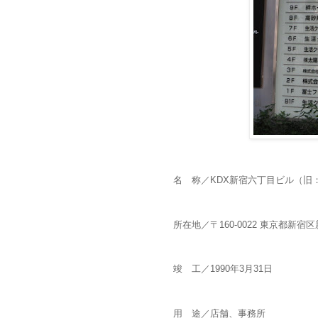
名 称／KDX新宿六丁目ビル（旧：
所在地／〒160-0022 東京都新宿区新
竣 工／1990年3月31日
用 途／店舗、事務所