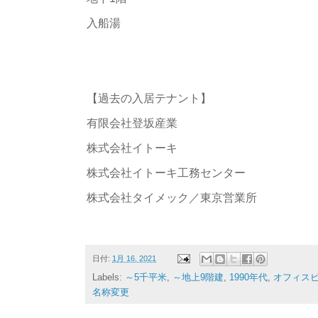
入船湯
【過去の入居テナント】
有限会社登坂産業
株式会社イトーキ
株式会社イトーキ工務センター
株式会社タイメック／東京営業所
日付:
1月 16, 2021
Labels:
～5千平米
,
～地上9階建
,
1990年代
,
オフィス
名称変更