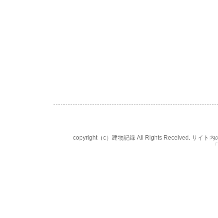
copyright（c）建物記録 All Rights Rece
「