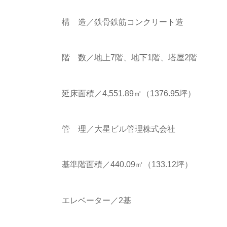
構 造／鉄骨鉄筋コンクリート造
階 数／地上7階、地下1階、塔屋2階
延床面積／4,551.89㎡（1376.95坪）
管 理／大星ビル管理株式会社
基準階面積／440.09㎡（133.12坪）
エレベーター／2基