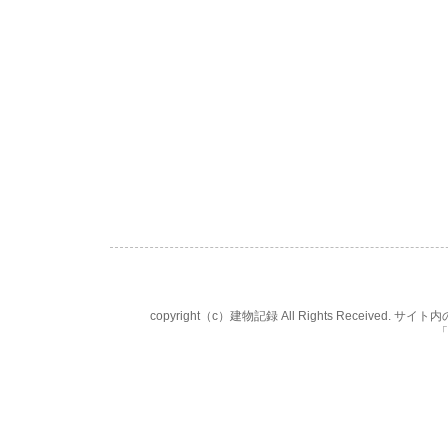
copyright（c）建物記録 All Rights Rece
「