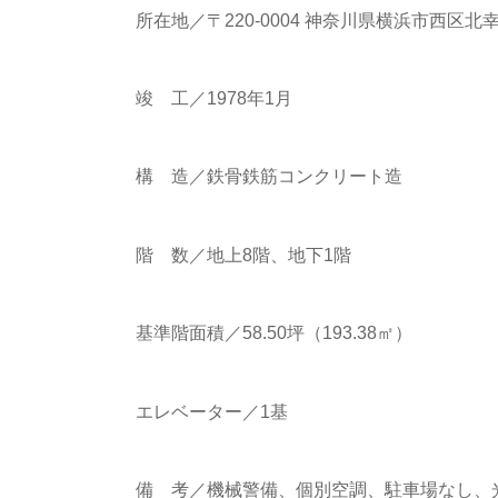
所在地／〒220-0004 神奈川県横浜市西区北幸2-
竣 工／1978年1月
構 造／鉄骨鉄筋コンクリート造
階 数／地上8階、地下1階
基準階面積／58.50坪（193.38㎡）
エレベーター／1基
備 考／機械警備、個別空調、駐車場なし、