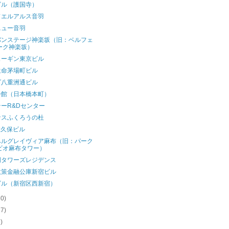
ビル（護国寺）
ドエルアルス音羽
ニュー音羽
バンステージ神楽坂（旧：ベルフェ
ーク神楽坂）
ューギン東京ビル
生命茅場町ビル
ダ八重洲通ビル
会館（日本橋本町）
ーR&Dセンター
ナスふくろうの杜
大久保ビル
ベルグレイヴィア麻布（旧：パーク
ビオ麻布タワー）
門タワーズレジデンス
政策金融公庫新宿ビル
ビル（新宿区西新宿）
30)
27)
9)