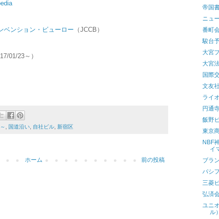
pedia
帝国
ニュ
ンベンション・ビューロー
（JCCB）
番町
駿台
大宮
7/01/23～）
大宮法
国際
文友
ライ
円通
飯野
米～
,
国道沿い
,
自社ビル
,
新宿区
東京
NB
イ
ホーム
前の投稿
ブラ
パシ
三菱
弘済
ユニ
ル