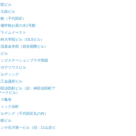
書院ビル
ー九段ビル
会館（千代田区）
予備学校お茶の水1号館
プライムイースト
科大学院ビル（OLSビル）
交流基金本部（四谷国際ビル）
社ビル
オンズステーションプラザ両国
寺ガデリウスビル
ビルディング
商工会議所ビル
F神田須田町ビル（旧：神田須田町ア
マークビル）
ンズ亀有
フィック浜町
ビルヂング（千代田区丸の内）
会館ビル
オン小石川第一ビル（旧：11山京ビ
）