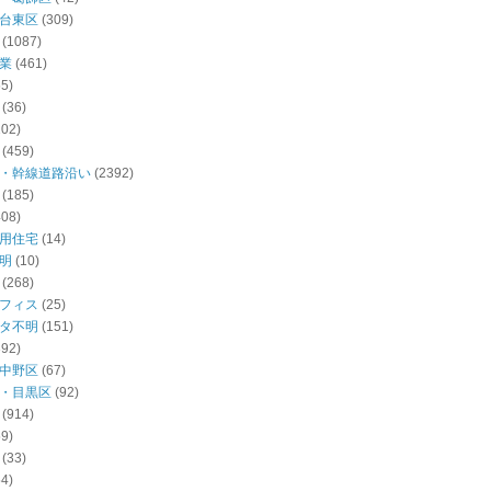
台東区
(309)
(1087)
業
(461)
55)
(36)
102)
(459)
・幹線道路沿い
(2392)
(185)
408)
用住宅
(14)
明
(10)
(268)
フィス
(25)
タ不明
(151)
392)
中野区
(67)
・目黒区
(92)
(914)
59)
(33)
54)