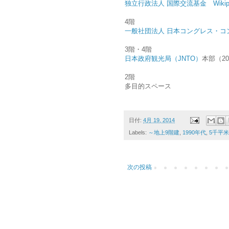
独立行政法人 国際交流基金
Wiki
4階
一般社団法人 日本コングレス・コ
3階・4階
日本政府観光局（JNTO）
本部（201
2階
多目的スペース
日付:
4月 19, 2014
Labels:
～地上9階建
,
1990年代
,
5千平
次の投稿