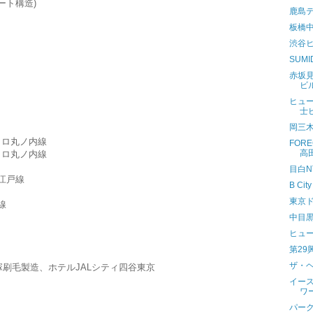
ート構造)
鹿島
板橋
渋谷
SUM
赤坂
ビ
ヒュ
士
岡三
トロ丸ノ内線
FOR
高
トロ丸ノ内線
目白N
江戸線
B Cit
東京
線
中目
ヒュ
第29
ザ・
刷毛製造、ホテルJALシティ四谷東京
イー
ワ
パー