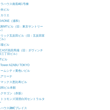
テラハウス南長崎1号棟
中央ビル
ヒカリエ
IDAONE（浦和）
見附MTビル（旧：東京サントリー
ル）
ーリック五反田ビル（旧：五反田富
ビル）
木場ビル
ECAST高田馬場（旧：ダヴィンチ
田三丁目ビル）
Tビル
y Tower AZABU TOKYO
ドームシティ黄色いビル
黒アリーナ
ーマックス恵比寿ビル
興和ビル本館
ヘクサゴン（赤坂）
ストコモンズ清澄白河セントラルタ
ー
クハウス麹町プレイス