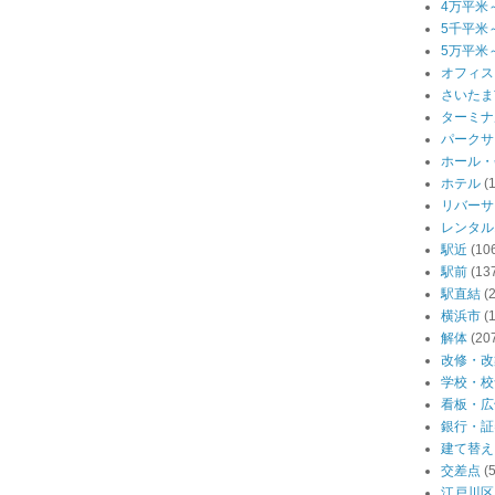
4万平米
5千平米
5万平米
オフィス
さいたま
ターミナ
パークサ
ホール・
ホテル
(
リバーサ
レンタル
駅近
(10
駅前
(13
駅直結
(
横浜市
(
解体
(20
改修・改
学校・校
看板・広
銀行・証
建て替え
交差点
(
江戸川区