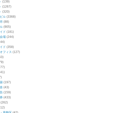
～
(139)
～
(1267)
～
(320)
ビル
(3368)
市
(88)
ル
(905)
イド
(181)
会場
(244)
144)
イド
(358)
オフィス
(127)
63)
79)
277)
141)
7)
築
(197)
舎
(43)
告
(159)
券
(433)
(262)
512)
・葛飾区
(42)