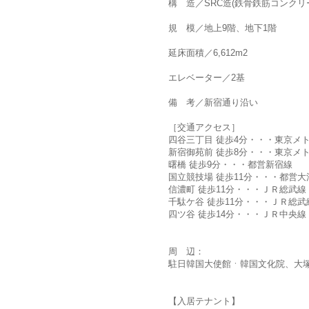
構 造／SRC造(鉄骨鉄筋コンクリ
規 模／地上9階、地下1階
延床面積／6,612m2
エレベーター／2基
備 考／新宿通り沿い
［交通アクセス］
四谷三丁目 徒歩4分・・・東京メ
新宿御苑前 徒歩8分・・・東京メ
曙橋 徒歩9分・・・都営新宿線
国立競技場 徒歩11分・・・都営大
信濃町 徒歩11分・・・ＪＲ総武線
千駄ケ谷 徒歩11分・・・ＪＲ総武
四ツ谷 徒歩14分・・・ＪＲ中央線
周 辺：
駐日韓国大使館ㆍ韓国文化院、大塚
【入居テナント】