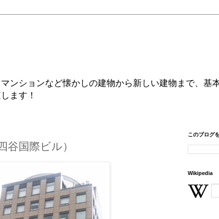
、マンションなど懐かしの建物から新しい建物まで、基
査します！
このブログ
四谷国際ビル）
Wikipedia