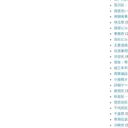
荒川区・
国道沿い
再開発事
埼玉県
(
雑居ビル
事務所
(
自社ビル
主要道路
住居兼用
渋谷区
(
宿舎・専
竣工年不
商業施設
小規模オ
詳細デー
新宿区
(
杉並区・
世田谷区
千代田区
千葉県
(
専用住居
川崎市
(