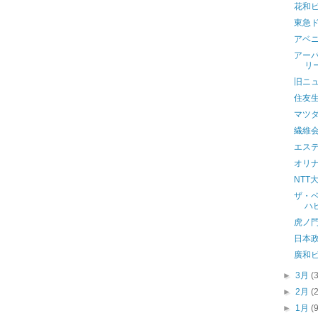
花和
東急
アベ
アー
リ
旧ニ
住友
マツ
繊維
エステ
オリ
NTT
ザ・
ハ
虎ノ
日本
廣和
►
3月
(
►
2月
(
►
1月
(