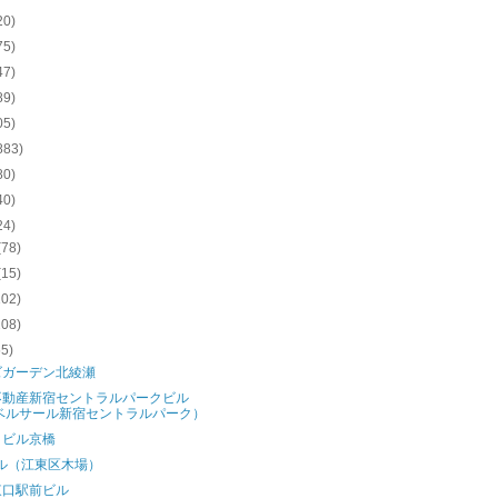
20)
75)
47)
89)
05)
883)
80)
40)
24)
(78)
(15)
102)
208)
55)
ズガーデン北綾瀬
不動産新宿セントラルパークビル
ベルサール新宿セントラルパーク）
クビル京橋
ビル（江東区木場）
東口駅前ビル