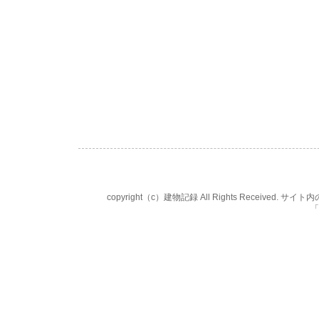
copyright（c）建物記録 All Rights Rece
「