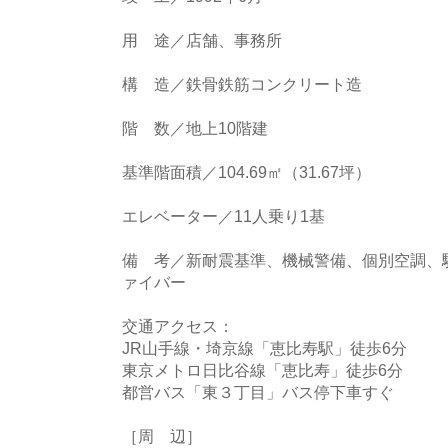
用 途／店舗、事務所
構 造／鉄骨鉄筋コンクリート造
階 数／地上10階建
基準階面積／104.69㎡（31.67坪）
エレベーター／11人乗り1基
備 考／新耐震基準、機械警備、個別空調、
ァイバー
交通アクセス：
JR山手線・埼京線「恵比寿駅」徒歩6分
東京メトロ日比谷線「恵比寿」徒歩6分
都営バス「東３丁目」バス停下車すぐ
［周 辺］