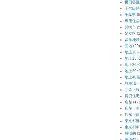
世田谷区
千代田区
千葉県
(
専用住居
川崎市
(
足立区
(
多摩地域
団地
(20)
地上10～
地上15~
地上20~
地上30~
地上40
駐車場・
庁舎・役
賃貸住宅
店舗
(17
店舗・事
店舗・商
東京都港
東京都中
特徴的
(
美術館・