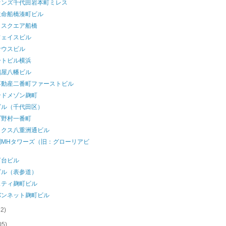
オンズ千代田岩本町ミレス
生命船橋湊町ビル
クスクエア船橋
フェイスビル
サウスビル
ートビル横浜
鶴屋八幡ビル
不動産二番町ファーストビル
ンドメゾン麹町
ビル（千代田区）
プ野村一番町
ックス八重洲通ビル
関MHタワーズ（旧：グローリアビ
）
河台ビル
ビル（表参道）
スティ麹町ビル
バンネット麹町ビル
32)
05)