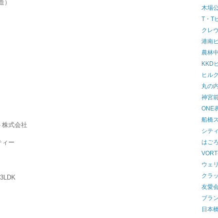
造）
木場
T・T
クレ
港南
農林
KKD
ヒル
丸の
神宮
ONE
船橋
ト株式会社
シティ
ティー
はご
VOR
ウェ
クラ
3LDK
友愛
ブラ
日本