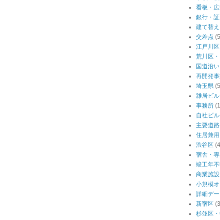
看板・広
銀行・証
建て替え
交差点
(
江戸川区
荒川区・
国道沿い
再開発事
埼玉県
(
雑居ビル
事務所
(
自社ビル
主要道路
住居兼用
渋谷区
(
宿舎・専
竣工年不
商業施設
小規模オ
詳細デー
新宿区
(
杉並区・