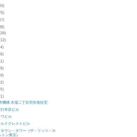
20)
75)
47)
89)
(28)
(12)
34)
36)
41)
39)
49)
32)
45)
41)
市機構 木場二丁目市街地住宅
銀行本店ビル
サワビル
ールドクレストビル
ドタウン・タワー（ザ・リッツ・カ
ルトン東京）