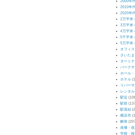
2000年
2010年
2020年
2万平米
3万平米
4万平米
5千平米
5万平米
オフィス
さいたま
ターミナ
パークサ
ホール・
ホテル
(
リバーサ
レンタル
駅近
(10
駅前
(13
駅直結
(
横浜市
(
解体
(20
改修・改
学校・校