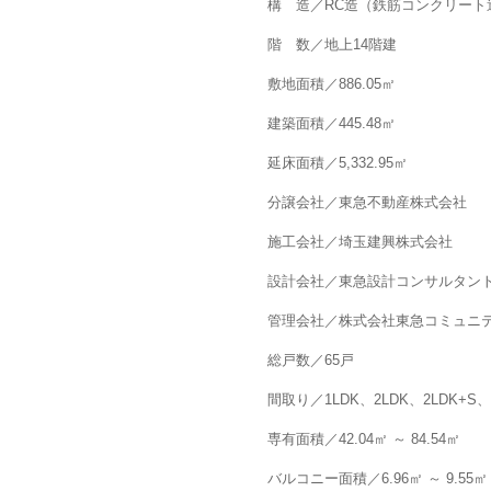
構 造／RC造（鉄筋コンクリート
階 数／地上14階建
敷地面積／886.05㎡
建築面積／445.48㎡
延床面積／5,332.95㎡
分譲会社／東急不動産株式会社
施工会社／埼玉建興株式会社
設計会社／東急設計コンサルタン
管理会社／株式会社東急コミュニ
総戸数／65戸
間取り／1LDK、2LDK、2LDK+S、
専有面積／42.04㎡ ～ 84.54㎡
バルコニー面積／6.96㎡ ～ 9.55㎡