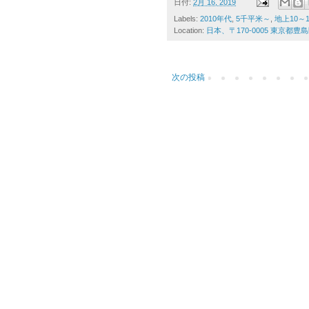
日付:
2月 16, 2019
Labels:
2010年代
,
5千平米～
,
地上10～
Location:
日本、〒170-0005 東京都
次の投稿