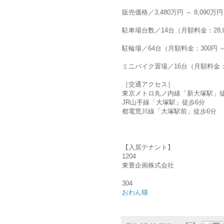
販売価格／3,480万円 ～ 8,090万円
駐車場台数／14台（月額料金：28,00
駐輪場／64台（月額料金：300円 ～
ミニバイク置場／16台（月額料金：3
［交通アクセス］
東京メトロ丸ノ内線「新大塚駅」徒
JR山手線「大塚駅」徒歩6分
都電荒川線「大塚駅前」徒歩6分
【入居テナント】
1204
東豊企画株式会社
304
おわん猫