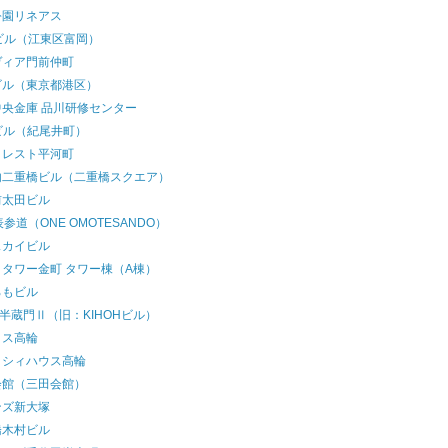
公園リネアス
ビル（江東区富岡）
ヴィア門前仲町
ビル（東京都港区）
中央金庫 品川研修センター
ビル（紀尾井町）
クレスト平河町
内二重橋ビル（二重橋スクエア）
前太田ビル
表参道（ONE OMOTESANDO）
スカイビル
タワー金町 タワー棟（A棟）
ろもビル
T半蔵門Ⅱ（旧：KIHOHビル）
リス高輪
ッシィハウス高輪
会館（三田会館）
ンズ新大塚
橋木村ビル