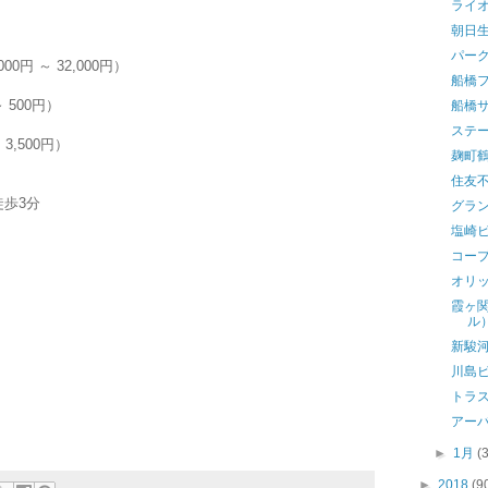
ライ
朝日
パー
0円 ～ 32,000円）
船橋
 500円）
船橋
ステ
,500円）
麹町
住友
歩3分
グラ
塩崎
コー
オリ
霞ヶ
ル
新駿
川島
トラ
アー
►
1月
(
►
2018
(9