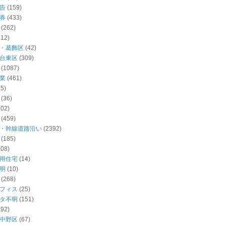
告
(159)
券
(433)
(262)
512)
・葛飾区
(42)
台東区
(309)
(1087)
業
(461)
55)
(36)
102)
(459)
・幹線道路沿い
(2392)
(185)
408)
用住宅
(14)
明
(10)
(268)
フィス
(25)
タ不明
(151)
392)
中野区
(67)