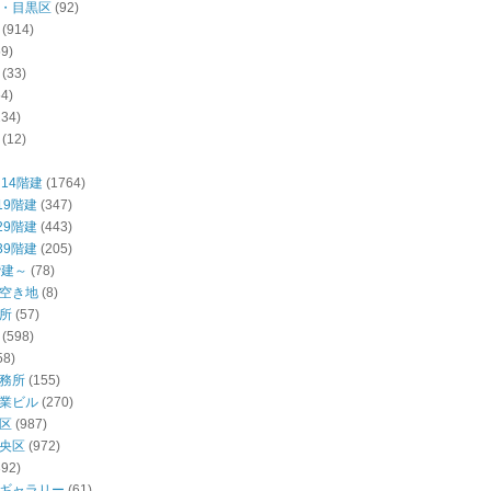
・目黒区
(92)
(914)
59)
(33)
54)
234)
(12)
14階建
(1764)
19階建
(347)
29階建
(443)
39階建
(205)
階建～
(78)
空き地
(8)
所
(57)
(598)
58)
務所
(155)
業ビル
(270)
区
(987)
央区
(972)
392)
ギャラリー
(61)