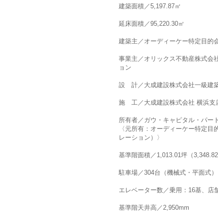
建築面積／5,197.87㎡
延床面積／95,220.30㎡
建築主／オーディーケー特定目的
事業主／オリックス不動産株式会
ョン
設 計／大成建設株式会社一級建
施 工／大成建設株式会社 横浜支
所有者／ガウ・キャピタル・パートナーズ (G
〈元所有：オーディーケー特定目
レーション）〉
基準階面積／1,013.01坪（3,348.8
駐車場／304台（機械式・平面式）
エレベーター数／乗用：16基、店
基準階天井高／2,950mm