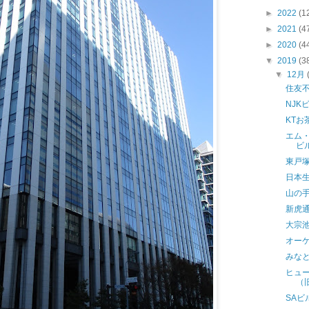
►
2022
(1
►
2021
(4
►
2020
(4
▼
2019
(3
▼
12月
住友
NJK
KTお
エム・
ビ
東戸
日本
山の
新虎通
大宗
オー
みな
ヒュ
（
SAビ