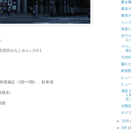
榮太
幕張
幕張
リン
有楽
光ウエ
ル
ル
ラウ
市西区みなとみらい3-6-1
第
大河
藤久
新宿
ヒュ
、商業施設（1階〜3階）、駐車場
ヒュ
浦安
震構造）
ト
安
1階
太陽
ネク
►
10月
►
9月
(