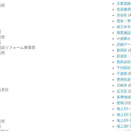
主要道路
張所
住居兼用
渋谷区
(
宿舎・専
竣工年不
所
商業施設
業所
小規模オ
店
詳細デー
横浜リフォーム事業部
新宿区
(
業所
杉並区・
世田谷区
千代田区
千葉県
(
専用住居
川崎市
(
浜支社
足立区
(
多摩地域
団地
(20)
地上10～
地上15~
地上20~
業所
店
地上30~