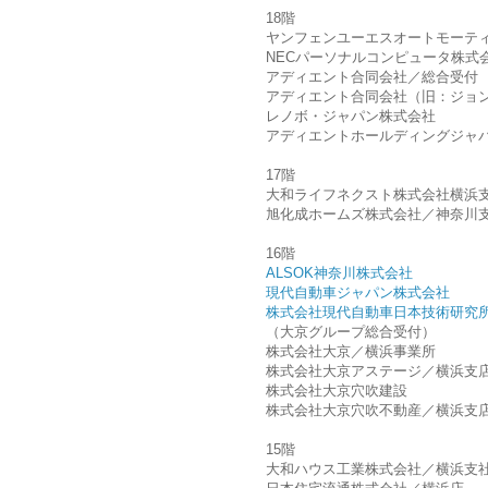
18階
ヤンフェンユーエスオートモーテ
NECパーソナルコンピュータ株式
アディエント合同会社／総合受付
アディエント合同会社（旧：ジョ
レノボ・ジャパン株式会社
アディエントホールディングジャ
17階
大和ライフネクスト株式会社横浜
旭化成ホームズ株式会社／神奈川支
16階
ALSOK神奈川株式会社
現代自動車ジャパン株式会社
株式会社現代自動車日本技術研究
（大京グループ総合受付）
株式会社大京／横浜事業所
株式会社大京アステージ／横浜支
株式会社大京穴吹建設
株式会社大京穴吹不動産／横浜支
15階
大和ハウス工業株式会社／横浜支