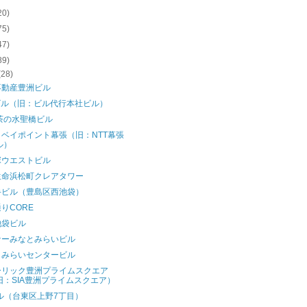
20)
75)
47)
89)
(28)
不動産豊洲ビル
ビル（旧：ビル代行本社ビル）
茶の水聖橋ビル
ベイポイント幕張（旧：NTT幕張
ル）
塚ウエストビル
生命浜松町クレアタワー
手ビル（豊島区西池袋）
りCORE
池袋ビル
ケーみなとみらいビル
とみらいセンタービル
ーリック豊洲プライムスクエア
旧：SIA豊洲プライムスクエア）
ル（台東区上野7丁目）