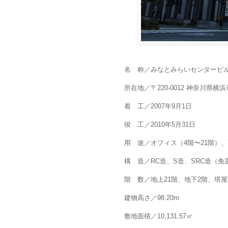
名 称／みなとみらいセンタービ
所在地／〒220-0012 神奈川県横浜
着 工／2007年9月1日
竣 工／2010年5月31日
用 途／オフィス（4階〜21階）
構 造／RC造、S造、SRC造（免
階 数／地上21階、地下2階、塔屋
建物高さ／98.20m
敷地面積／10,131.57㎡