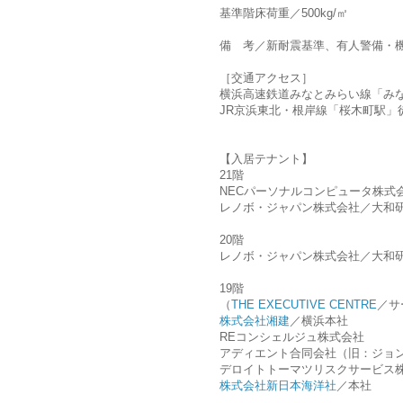
基準階床荷重／500kg/㎡
備 考／新耐震基準、有人警備・
［交通アクセス］
横浜高速鉄道みなとみらい線「み
JR京浜東北・根岸線「桜木町駅」徒
【入居テナント】
21階
NECパーソナルコンピュータ株式
レノボ・ジャパン株式会社／大和
20階
レノボ・ジャパン株式会社／大和
19階
（
THE EXECUTIVE CENTRE
／サ
株式会社湘建
／横浜本社
REコンシェルジュ株式会社
アディエント合同会社（旧：ジョ
デロイトトーマツリスクサービス
株式会社新日本海洋社
／本社