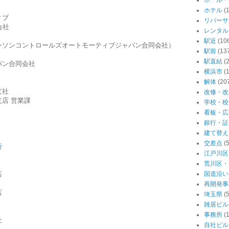
ホール・
ホテル
(
ィブ
リバーサ
会社
レンタル
駅近
(10
ンソンコントロールズオートモーティブジャパン合同会社）
駅前
(13
駅直結
(
パン合同会社
横浜市
(
解体
(20
支社
改修・改
店 営業課
学校・校
看板・広
銀行・証
建て替え
交差点
(
所
江戸川区
荒川区・
店
国道沿い
再開発事
店
埼玉県
(
雑居ビル
事務所
(
社
自社ビル