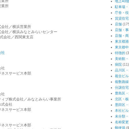
営業所
地上40
営業所
駐車場・
庁舎・役
賃貸住宅
店舗
(17
式会社／横浜営業所
店舗・事
式会社／横浜みなとみらいセンター
店舗・商
株式会社／西関東支店
東京都港
東京都中
会社
特徴的
(
美術館・
病院
(11)
会社
品川区・
ジネスサービス本部
複合ビル
複数路線
分譲住宅
豊島区・
会社
ティブ株式会社／みなとみらい事業所
北区・板
株式会社
墨田区・
ジネスサービス本部
本社ビル
未分類・
名称変更
ジネスサービス本部
郵便局
(