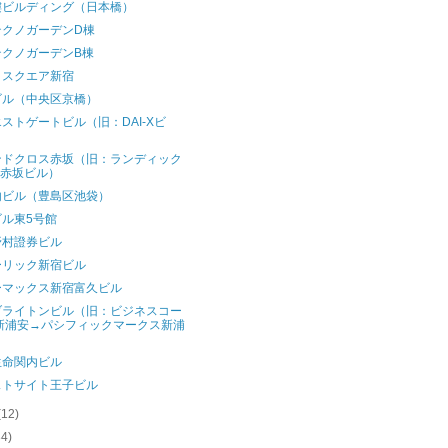
樓ビルディング（日本橋）
テクノガーデンD棟
テクノガーデンB棟
クスクエア新宿
ビル（中央区京橋）
ストゲートビル（旧：DAI-Xビ
）
ンドクロス赤坂（旧：ランディック
2赤坂ビル）
内ビル（豊島区池袋）
ビル東5号館
野村證券ビル
ーリック新宿ビル
ーマックス新宿富久ビル
ブライトンビル（旧：ビジネスコー
新浦安→パシフィックマークス新浦
）
生命関内ビル
ストサイト王子ビル
(12)
34)