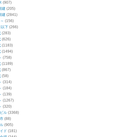
米
(907)
階建
(205)
階建
(2841)
米～
(156)
米以下
(266)
代
(283)
代
(626)
代
(1183)
代
(1494)
～
(758)
代
(1189)
代
(867)
代
(58)
～
(314)
～
(184)
～
(139)
～
(1267)
～
(320)
ビル
(3368)
市
(88)
ル
(905)
イド
(181)