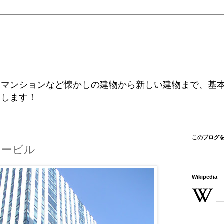
、マンションなど懐かしの建物から新しい建物まで、基
査します！
このブログ
タービル
Wikipedia