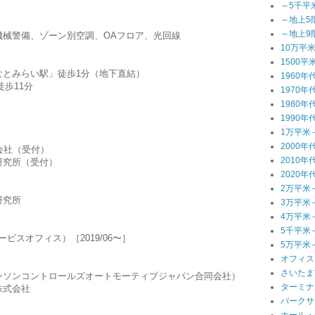
～5千平
～地上5
～地上9
機械警備、ゾーン別空調、OAフロア、光回線
10万平
1500平
なとみらい駅」徒歩1分（地下直結）
1960年
歩11分
1970年
1980年
1990年
1万平米
2000年
会社（受付）
2010年
研究所（受付）
2020年
2万平米
研究所
3万平米
4万平米
5千平米
ービスオフィス）［2019/06〜］
5万平米
オフィス
さいたま
ンソンコントロールズオートモーティブジャパン合同会社）
ターミナ
株式会社
パークサ