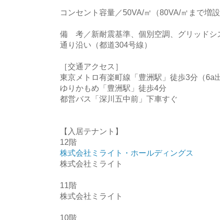
コンセント容量／50VA/㎡（80VA/㎡まで増
備 考／新耐震基準、個別空調、グリッドシ
通り沿い（都道304号線）
［交通アクセス］
東京メトロ有楽町線「豊洲駅」徒歩3分（6a
ゆりかもめ「豊洲駅」徒歩4分
都営バス「深川五中前」下車すぐ
【入居テナント】
12階
株式会社ミライト・ホールディングス
株式会社ミライト
11階
株式会社ミライト
10階