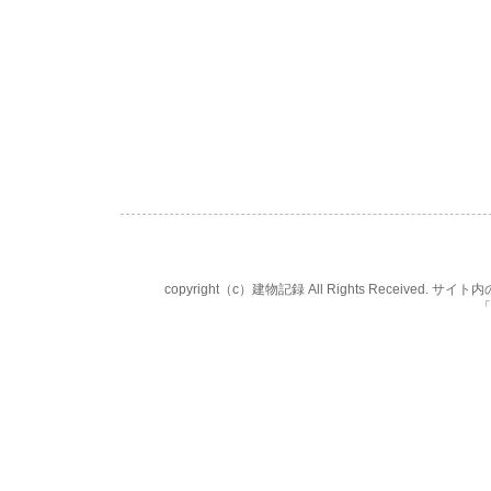
copyright（c）建物記録 All Rights Rece
「