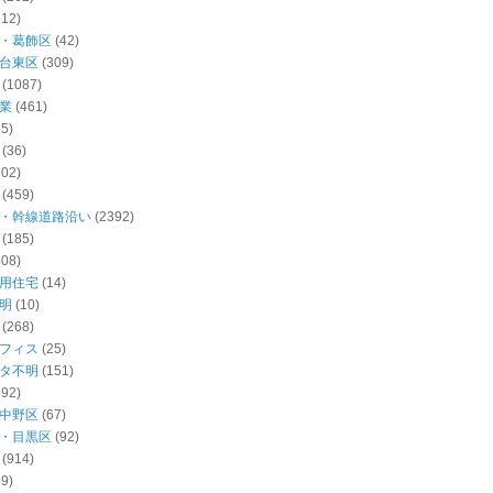
512)
・葛飾区
(42)
台東区
(309)
(1087)
業
(461)
55)
(36)
102)
(459)
・幹線道路沿い
(2392)
(185)
408)
用住宅
(14)
明
(10)
(268)
フィス
(25)
タ不明
(151)
392)
中野区
(67)
・目黒区
(92)
(914)
59)