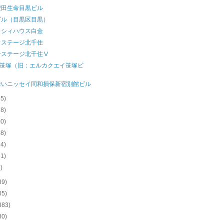
安田生命目黒ビル
ビル（目黒区目黒）
ッシィハウス白金
オステージ北千住
ンステージ北千住Ⅴ
T笹塚（旧：エルカクエイ笹塚ビ
）
おいニッセイ同和損保新宿別館ビル
25)
28)
30)
48)
94)
81)
1)
89)
05)
883)
80)