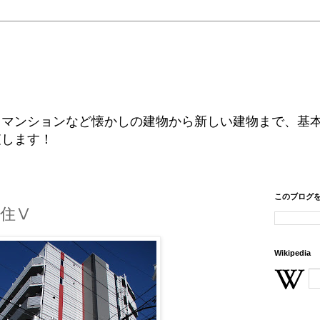
、マンションなど懐かしの建物から新しい建物まで、基
査します！
このブログ
住Ⅴ
Wikipedia