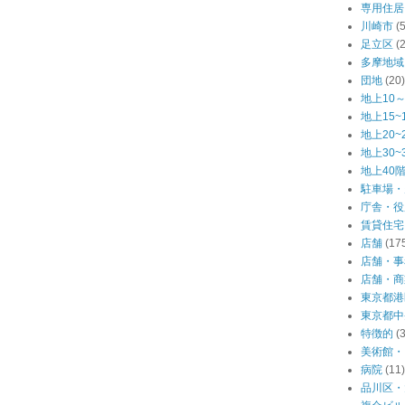
専用住居
川崎市
(
足立区
(
多摩地域
団地
(20)
地上10～
地上15~
地上20~
地上30~
地上40
駐車場・
庁舎・役
賃貸住宅
店舗
(17
店舗・事
店舗・商
東京都港
東京都中
特徴的
(
美術館・
病院
(11)
品川区・