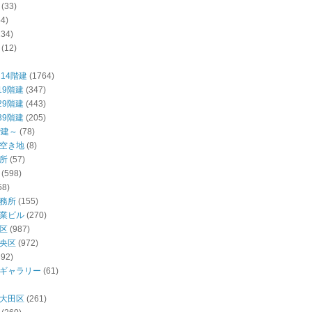
(33)
54)
234)
(12)
14階建
(1764)
19階建
(347)
29階建
(443)
39階建
(205)
階建～
(78)
空き地
(8)
所
(57)
(598)
58)
務所
(155)
業ビル
(270)
区
(987)
央区
(972)
392)
ギャラリー
(61)
大田区
(261)