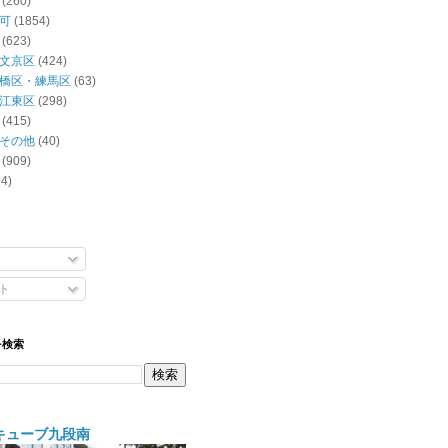
(260)
可
(1854)
(623)
文京区
(424)
橋区・練馬区
(63)
江東区
(298)
(415)
その他
(40)
(909)
94)
ト
を検索
キューブ九段南