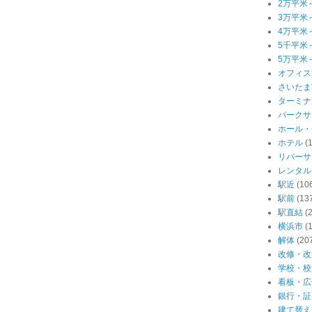
2万平米
3万平米
4万平米
5千平米
5万平米
オフィス
さいたま
ターミナ
パークサ
ホール・
ホテル
(
リバーサ
レンタル
駅近
(10
駅前
(13
駅直結
(
横浜市
(
解体
(20
改修・改
学校・校
看板・広
銀行・証
建て替え