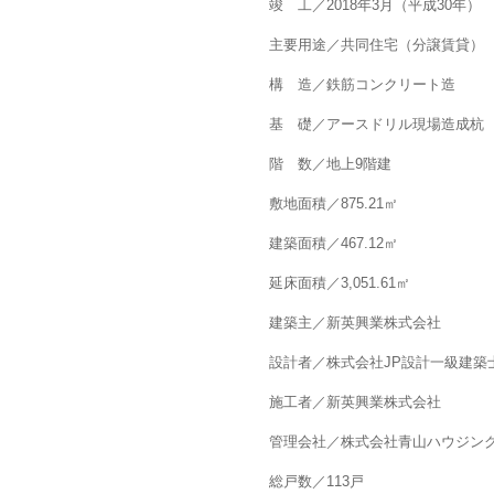
竣 工／2018年3月（平成30年）
主要用途／共同住宅（分譲賃貸）
構 造／鉄筋コンクリート造
基 礎／アースドリル現場造成杭
階 数／地上9階建
敷地面積／875.21㎡
建築面積／467.12㎡
延床面積／3,051.61㎡
建築主／新英興業株式会社
設計者／株式会社JP設計一級建築
施工者／新英興業株式会社
管理会社／株式会社青山ハウジン
総戸数／113戸