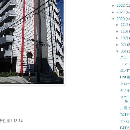
►
2022
(1
►
2021
(4
▼
2020
(4
►
12月
►
11月
►
10月
►
9月
(
▼
8月
(
ニュ
コン
虎ノ
D&F
クロ
ヤナ
サニ
ル
川辺
T&T
住東1-18-14
アパ
F&T