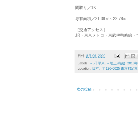
間取り／1K
専有面積／21.38㎡～22.78㎡
［交通アクセス］
JR・東京メトロ・東武伊勢崎線・
日付:
8月 06, 2020
Labels:
～5千平米
,
～地上9階建
,
2010
Location:
日本、〒120-0025 東京都
次の投稿