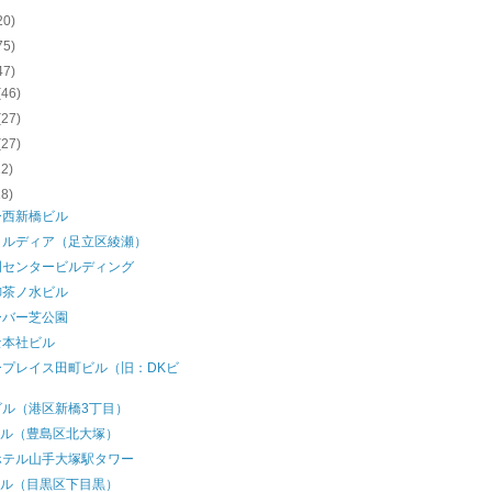
20)
75)
47)
(46)
(27)
(27)
22)
18)
ー西新橋ビル
コルディア（足立区綾瀬）
門センタービルディング
御茶ノ水ビル
ーバー芝公園
セ本社ビル
ープレイス田町ビル（旧：DKビ
）
ビル（港区新橋3丁目）
ビル（豊島区北大塚）
ホテル山手大塚駅タワー
ビル（目黒区下目黒）