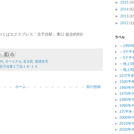
►
2015
(3
►
2014
(5
►
2013
(1
►
2012
(1)
つくばエクスプレス「北千住駅」東口 徒歩約8分
ラベル
～1950
～3千平
～5千平
年代
,
ターミナル
,
足立区
,
賃貸住宅
～地上5
足立区千住東１丁目１８−１４
～地上9
10万平
1500平
ホーム
前の投稿
1960年
1970年
1980年
1990年
1万平米
2000年
2010年
2020年