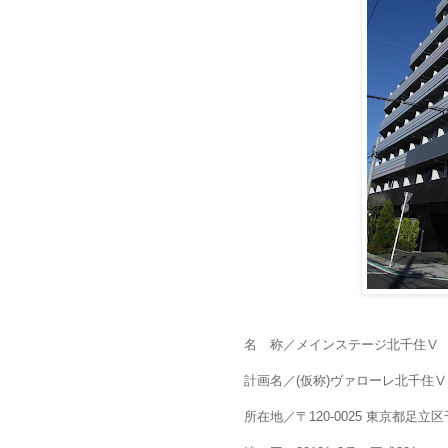
名 称／メインステージ北千住Ⅴ
計画名／(仮称)ヴァローレ北千住Ⅴ
所在地／〒120-0025 東京都足立区千