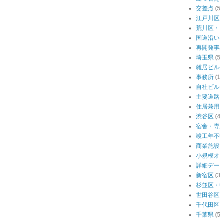
交差点
(
江戸川区
荒川区・
国道沿い
再開発事
埼玉県
(
雑居ビル
事務所
(
自社ビル
主要道路
住居兼用
渋谷区
(
宿舎・専
竣工年不
商業施設
小規模オ
詳細デー
新宿区
(
杉並区・
世田谷区
千代田区
千葉県
(