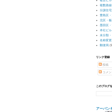
複合ビル
複数路線
分譲住宅
豊島区・
北区・板
墨田区・
本社ビル
未分類・
名称変更
郵便局
(
リンク登録
投稿
コメン
このブログ
アーバン