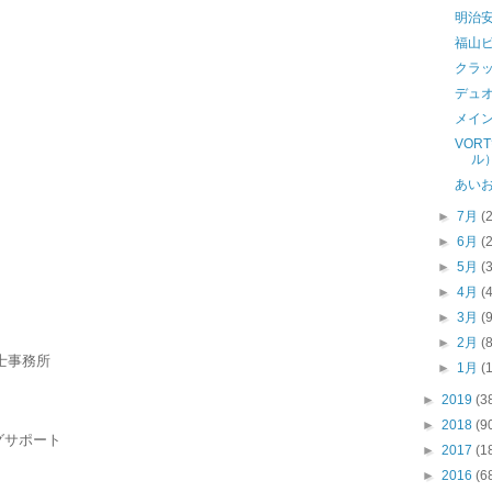
明治
福山
クラ
デュ
メイ
VOR
ル
あい
►
7月
(
►
6月
(
►
5月
(
►
4月
(
►
3月
(
►
2月
(
士事務所
►
1月
(
►
2019
(3
►
2018
(9
グサポート
►
2017
(1
►
2016
(6