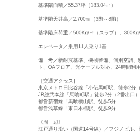
基準階面積／55.37坪（183.04㎡）
基準階天井高／2,700㎜（3階～8階）
基準階床荷重／500Kg/㎡（スラブ）、300K
エレベータ／乗用11人乗り1基
備 考／新耐震基準、機械警備、個別空調、
ト、OAフロア、光ケーブル対応、24時間利
［交通アクセス］
東京メトロ日比谷線「小伝馬町駅」徒歩2分（
JR総武本線「馬喰町駅」徒歩2分（2番出口）
都営新宿線「馬喰横山駅」徒歩5分
都営浅草線「東日本橋駅」徒歩9分
《周 辺》
江戸通り沿い（国道14号線）／フジノビル