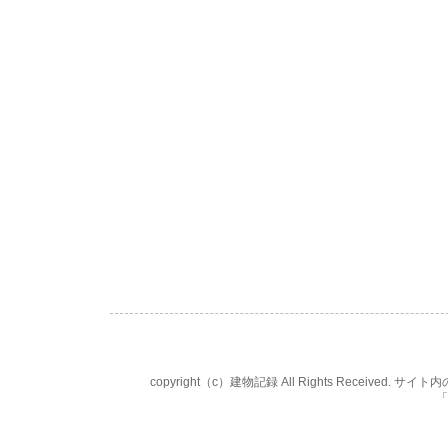
copyright（c）建物記録 All Rights Rece
「