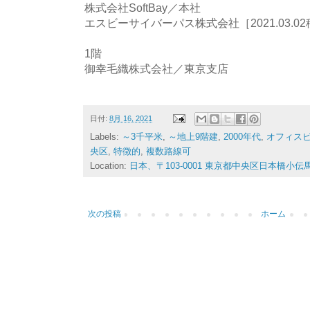
株式会社SoftBay／本社
エスビーサイバーパス株式会社［2021.03.0
1階
御幸毛織株式会社／東京支店
日付:
8月 16, 2021
Labels:
～3千平米
,
～地上9階建
,
2000年代
,
オフィス
央区
,
特徴的
,
複数路線可
Location:
日本、〒103-0001 東京都中央区日本橋小
次の投稿
ホーム