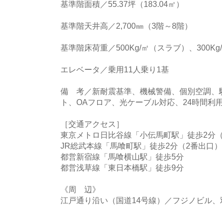
基準階面積／55.37坪（183.04㎡）
基準階天井高／2,700㎜（3階～8階）
基準階床荷重／500Kg/㎡（スラブ）、300K
エレベータ／乗用11人乗り1基
備 考／新耐震基準、機械警備、個別空調、
ト、OAフロア、光ケーブル対応、24時間利
［交通アクセス］
東京メトロ日比谷線「小伝馬町駅」徒歩2分（
JR総武本線「馬喰町駅」徒歩2分（2番出口）
都営新宿線「馬喰横山駅」徒歩5分
都営浅草線「東日本橋駅」徒歩9分
《周 辺》
江戸通り沿い（国道14号線）／フジノビル