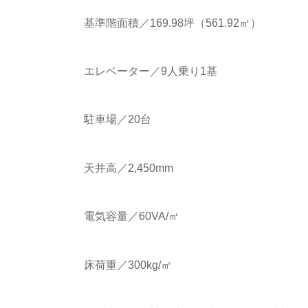
基準階面積／169.98坪（561.92㎡）
エレベーター／9人乗り1基
駐車場／20台
天井高／2,450mm
電気容量／60VA/㎡
床荷重／300kg/㎡