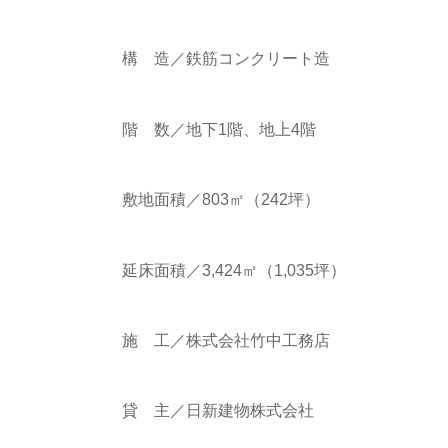
構 造／鉄筋コンクリート造
階 数／地下1階、地上4階
敷地面積／803㎡（242坪）
延床面積／3,424㎡（1,035坪）
施 工／株式会社竹中工務店
貸 主／日新建物株式会社