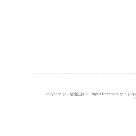
copyright（c）建物記録 All Rights Rece
「