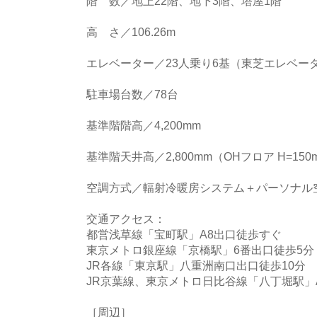
階 数／地上22階、地下3階、塔屋1階
高 さ／106.26m
エレベーター／23人乗り6基（東芝エレベー
駐車場台数／78台
基準階階高／4,200mm
基準階天井高／2,800mm（OHフロア H=150
空調方式／輻射冷暖房システム＋パーソナル
交通アクセス：
都営浅草線「宝町駅」A8出口徒歩すぐ
東京メトロ銀座線「京橋駅」6番出口徒歩5分
JR各線「東京駅」八重洲南口出口徒歩10分
JR京葉線、東京メトロ日比谷線「八丁堀駅」A
［周辺］