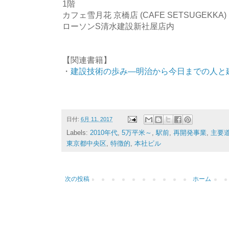
1階
カフェ雪月花 京橋店 (CAFE SETSUGEKKA)
ローソンS清水建設新社屋店内
【関連書籍】
・
建設技術の歩み―明治から今日までの人と
日付:
6月 11, 2017
Labels:
2010年代
,
5万平米～
,
駅前
,
再開発事業
,
主要
東京都中央区
,
特徴的
,
本社ビル
次の投稿
ホーム