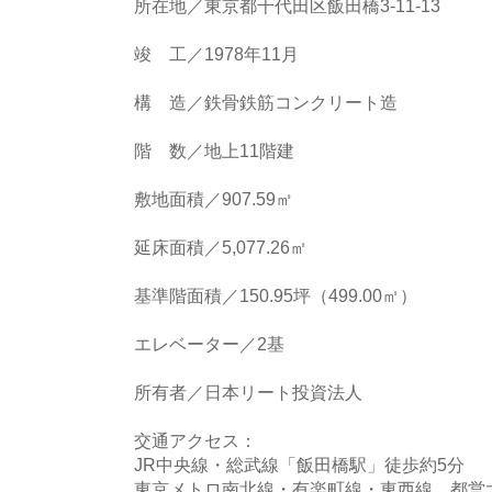
所在地／東京都千代田区飯田橋3-11-13
竣 工／1978年11月
構 造／鉄骨鉄筋コンクリート造
階 数／地上11階建
敷地面積／907.59㎡
延床面積／5,077.26㎡
基準階面積／150.95坪（499.00㎡）
エレベーター／2基
所有者／日本リート投資法人
交通アクセス：
JR中央線・総武線「飯田橋駅」徒歩約5分
東京メトロ南北線・有楽町線・東西線、都営