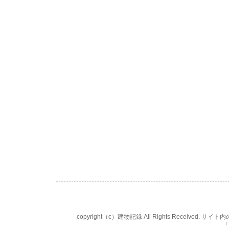
copyright（c）建物記録 All Rights Rece
「