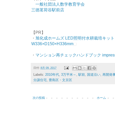
一般社団法人数学教育学会
三徳茗荷谷駅前店
【PR】
・
旭化成ホームズ LED照明付水耕栽培キット V
W336×D150×H336mm
・
マンション再チェックハンドブック impress Q
日付:
8月 09, 2017
Labels:
2010年代
,
3万平米～
,
駅前
,
国道沿い
,
再開発
分譲住宅
,
豊島区・文京区
次の投稿
ホーム