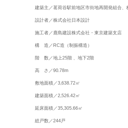
建築主／茗荷谷駅前地区市街地再開発組合、
設計者／株式会社日本設計
施工者／鹿島建設株式会社・東京建築支店
構 造／RC造（制振構造）
階 数／地上25階 、地下2階
高 さ／90.78m
敷地面積／3,638.72㎡
建築面積／2,526.42㎡
延床面積／35,305.66㎡
総戸数／244戸