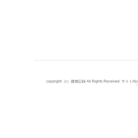
copyright（c）建物記録 All Rights Rece
「