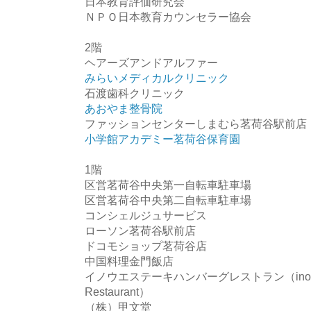
日本教育評価研究会
ＮＰＯ日本教育カウンセラー協会
2階
ヘアーズアンドアルファー
みらいメディカルクリニック
石渡歯科クリニック
あおやま整骨院
ファッションセンターしまむら茗荷谷駅前店
小学館アカデミー茗荷谷保育園
1階
区営茗荷谷中央第一自転車駐車場
区営茗荷谷中央第二自転車駐車場
コンシェルジュサービス
ローソン茗荷谷駅前店
ドコモショップ茗荷谷店
中国料理金門飯店
イノウエステーキハンバーグレストラン（inoue St
Restaurant）
（株）甲文堂