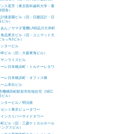
デンス茗芳（東京医科歯科大学・看
師宿舎）
設計後楽園ビル（旧：日建設計・日
販ビル）
あん／ヤマダ電機LABI品川大井町
ウ食品東京ビル（旧：ユニマット大
ビル→NJビル）
センタービル
御幸ビル（旧：大森東海ビル）
町サンライズビル
ナーレ日本橋浜町・トルナーレタワ
ナーレ日本橋浜町・オフィス棟
ホーム本社ビル
市機構田町駅前市街地住宅（NEC
日ビル）
センタービル／明治座
ッセント東京ビュータワー
アインスリバーサイドタワー
田町ビル（旧：三菱ケミカルホール
ィングスビル）