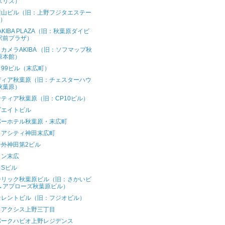
スリズ）
横山ビル（旧：上野フジタエステー
1）
 AKIBA PLAZA（旧：秋葉原ダイビ
駅前プラザ）
カメラAKIBA （旧：ソフマップ秋
原本館）
99ビル（末広町）
ディア秋葉原（旧：チェスターハウ
秋葉原）
ティア秋葉原（旧：CP10ビル）
ダエイトビル
パーホテル秋葉原・末広町
リアシティ神田末広町
ー外神田第2ビル
イン末広
Sビル
ーリック秋葉原ビル（旧：さかいビ
→アプローズ秋葉原ビル）
セレントビル（旧：フジオビル）
クアクシス上野三丁目
パークハビオ上野レジデンス