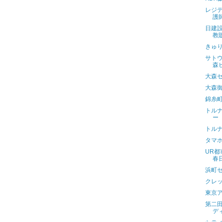
レジ
護
日建
教
きゅり
サト
森
大森
大森
錦糸
トル
ー
トル
タマ
UR都
春
浜町
クレ
東京
第二
デ