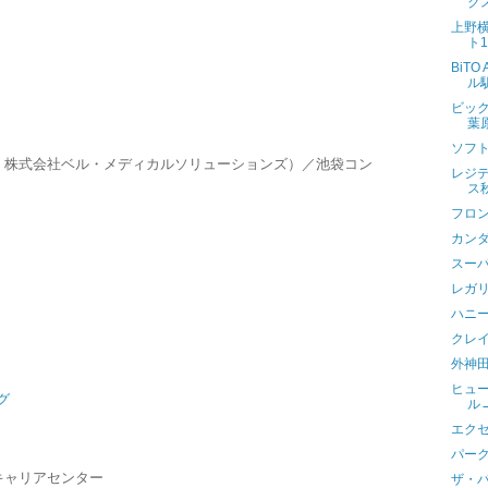
ク
上野
ト
BiTO
ル
ビック
葉
ソフト
：株式会社ベル・メディカルソリューションズ）／池袋コン
レジ
ス
フロン
カン
スー
レガ
ハニ
クレ
外神田
ヒュ
グ
ル
エク
パー
キャリアセンター
ザ・