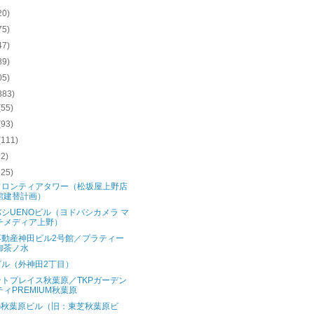
20)
75)
47)
89)
05)
883)
(55)
(93)
(111)
92)
125)
フロンティアタワー（松坂屋上野店
館建替計画）
シUENOビル（ヨドバシカメラ マ
チメディア上野）
不動産神田ビル2号館／プラティー
御茶ノ水
ビル（外神田2丁目）
トプレイス秋葉原／TKPガーデン
ティPREMIUM秋葉原
G秋葉原ビル（旧：東芝秋葉原ビ