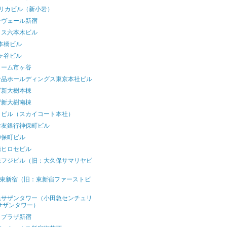
デリカビル（新小岩）
ンヴェール新宿
クス六本木ビル
本橋ビル
ヶ谷ビル
リーム市ヶ谷
食品ホールディングス東京本社ビル
ザ新大樹本棟
ザ新大樹南棟
イビル（スカイコート本社）
住友銀行神保町ビル
神保町ビル
橋ヒロセビル
保フジビル（旧：大久保サマリヤビ
）
T東新宿（旧：東新宿ファーストビ
）
急サザンタワー（小田急センチュリ
サザンタワー）
ィプラザ新宿