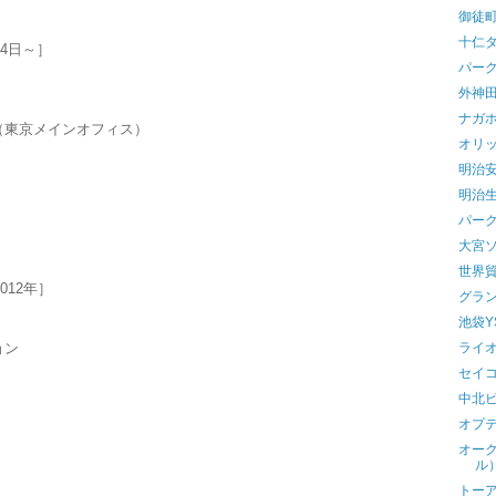
御徒
十仁
月4日～］
パー
外神
ナガ
（東京メインオフィス）
オリ
明治安
明治
パー
大宮
世界
2012年］
グラン
池袋Y
ョン
ライ
セイ
中北
オプ
オー
ル
トー