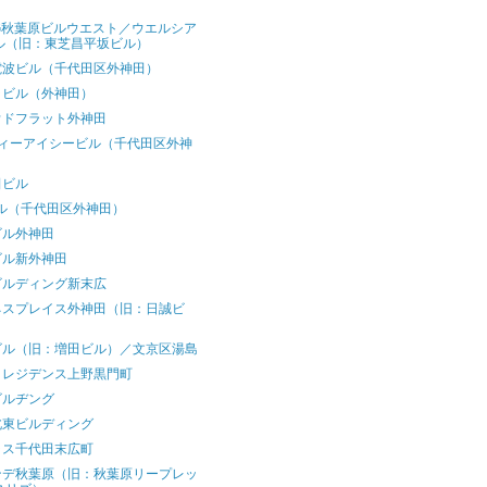
）
G秋葉原ビルウエスト／ウエルシア
ル（旧：東芝昌平坂ビル）
電波ビル（千代田区外神田）
ラビル（外神田）
ウドフラット外神田
ディーアイシービル（千代田区外神
）
田ビル
ビル（千代田区外神田）
ビル外神田
ビル新外神田
ビルディング新末広
ネスプレイス外神田（旧：日誠ビ
）
ビル（旧：増田ビル）／文京区湯島
トレジデンス上野黒門町
ビルヂング
北東ビルディング
ラス千代田末広町
ンデ秋葉原（旧：秋葉原リープレッ