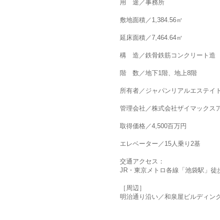
用 途／事務所
敷地面積／1,384.56㎡
延床面積／7,464.64㎡
構 造／鉄骨鉄筋コンクリート造
階 数／地下1階、地上8階
所有者／ジャパンリアルエステイト投
管理会社／株式会社ザイマックス
取得価格／4,500百万円
エレベーター／15人乗り2基
交通アクセス：
JR・東京メトロ各線「池袋駅」徒
［周辺］
明治通り沿い／和泉屋ビルディン