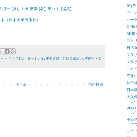
第3
(著), 中田 英寿 (著), 東ハト (編集)
ヴァ
基本（日本実業出版社）
ハー
OP日
AD市
スト
日清
プラ
米～
,
オフィスビル
,
ターミナル
,
主要道路・幹線道路沿い
,
豊島区・文
プラ
スカ
三井
神田
ホーム
前の投稿
日本
大久
ル
VOR
ル
小田
ー
シテ