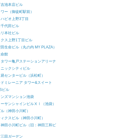
町吉池本店ビル
タワー（御徒町駅前）
クハビオ上野3丁目
田千代田ビル
ホリ本社ビル
ックス上野1丁目ビル
田生命ビル（丸の内 MY PLAZA）
生命館
クタワー亀戸ステーションアリーナ
ソニックシティビル
貿易センタービル（浜松町）
ドミレーニア タワー&スイート
Sビル
オンズマンション池袋
コーサンシャインビルⅩⅠ（池袋）
ビル（神田小川町）
ティクスビル（神田小川町）
ク神田小川町ビル（旧：神田三和ビ
）
ア三田ガーデン