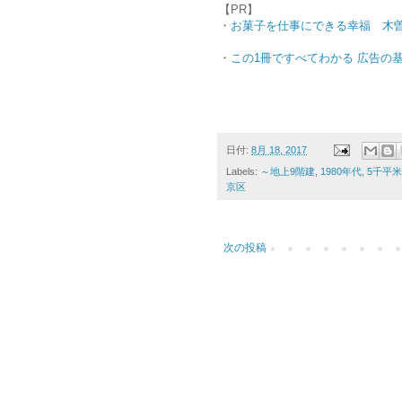
【PR】
・
お菓子を仕事にできる幸福 木曽 健一 
・
この1冊ですべてわかる 広告の
日付:
8月 18, 2017
Labels:
～地上9階建
,
1980年代
,
5千平
京区
次の投稿