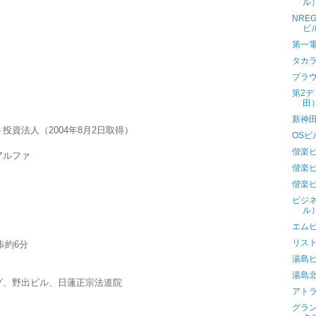
ル
NRE
ビ
第一
タカ
プラ
第2
田
新神
資法人（2004年8月2日取得）
OS
偕楽
アルファ
偕楽
偕楽
ビジ
ル
エム
リス
歩約6分
湯島
湯島
グ、野出ビル、日蓮正宗法道院
アト
グラ