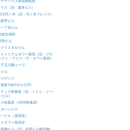
パークハウス新宿御苑西
テラス（旧：森本ビル）
LACE代々木（旧：代々木プレイス）
宿星野ビル
木一丁目ビル
京総合病院
新宿ビル
木クリスタルビル
ーストリアルタワー新宿（旧：プロ
ペクト・アクス・ザ・タワー新宿）
二子玉川園コープ
台ビル
レジデンス
賀TOKYO U CITY
ステック秋葉原（旧：ミクニ・イー
トビル）
ス秋葉原（AIOS秋葉原）
タカハシビル
第一ビル（茗荷谷）
ラスタワー茗荷谷
X飯田橋ビル（旧：共同ビル飯田橋）