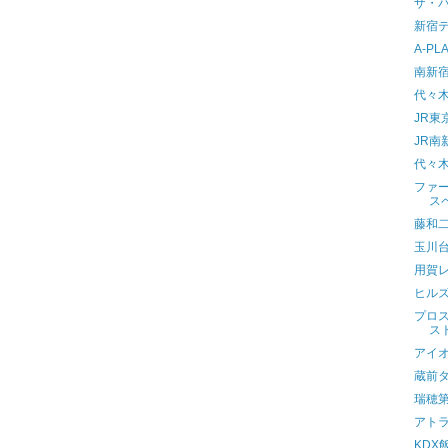
ザ・
新宿
A-P
南新
代々
JR東
JR南
代々
ファ
ス
藤和
玉川
用賀
ヒルズ用
プロ
ス
アイオ
蔵前
瑞穂
アト
KD