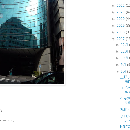
►
2022
(1
►
2021
(4
►
2020
(4
►
2019
(3
►
2018
(9
▼
2017
(1
►
12月
►
11月
►
10月
►
9月
(
▼
8月
(
上野
南
ヨドバ
ル
住友
ヌ
丸和
3
フロン
シ
ニューアル）
NRE