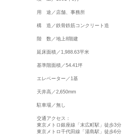
用 途／店舗、事務所
構 造／鉄骨鉄筋コンクリート造
階 数／地上8階建
延床面積／1,988.63平米
基準階面積／54.41坪
エレベーター／1基
天井高／2,650mm
駐車場／無し
交通アクセス：
東京メトロ銀座線「末広町駅」徒歩3分
東京メトロ千代田線「湯島駅」徒歩6分