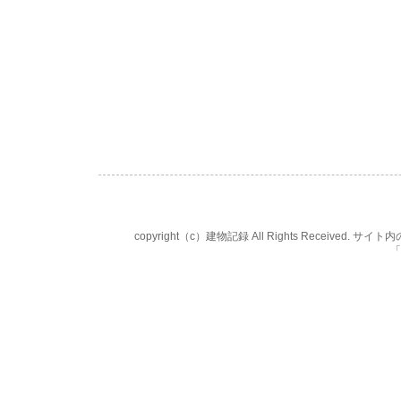
copyright（c）建物記録 All Rights Rece
「