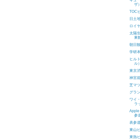
キュ
ザ
TOC
日土
ロイ
太陽生
東
朝日
学研
ヒル
ル
東京消
神宮
芝マ
グラ
ワイ・
ラ
App
参
表参
東山
東熱