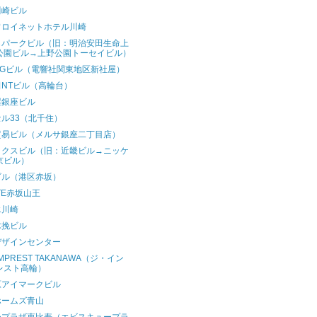
川崎ビル
ワロイネットホテル川崎
らパークビル（旧：明治安田生命上
公園ビル→上野公園トーセイビル）
DGビル（電響社関東地区新社屋）
NTビル（高輪台）
屋銀座ビル
ル33（北千住）
貿易ビル（メルサ銀座二丁目店）
ックスビル（旧：近畿ビル→ニッケ
京ビル）
ビル（港区赤坂）
ATE赤坂山王
エ川崎
木挽ビル
デザインセンター
IMPREST TAKANAWA（ジ・イン
レスト高輪）
原アイマークビル
ホームズ青山