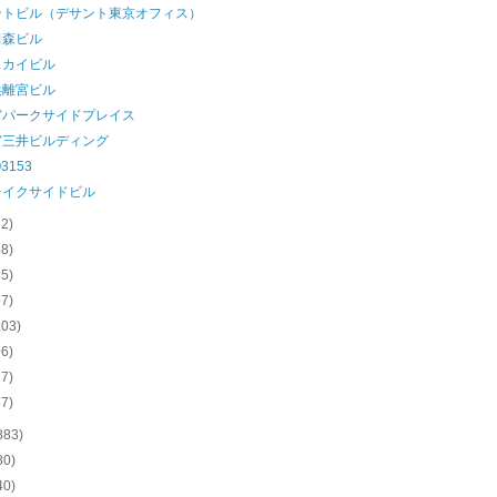
ントビル（デサント東京オフィス）
田森ビル
スカイビル
浜離宮ビル
宮パークサイドプレイス
宮三井ビルディング
3153
レイクサイドビル
62)
88)
95)
97)
103)
96)
37)
37)
883)
80)
40)