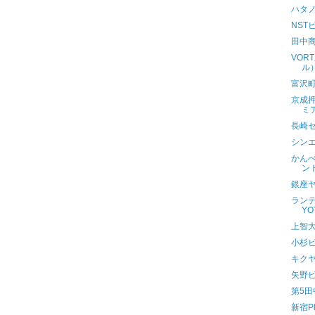
ハタ
NST
田中
VOR
ル
富沢
京成
ミ
長崎
シン
かんべ
ン
銀座
ランテ
YO
上智
小杉
キク
矢野
第5
新宿P