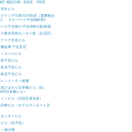
地区 地区計画）E街区・F街区
ピ本社ビル
グランデTOKYO K街区（業務複合
区）、ナビパーク千住緑町第1
パーク千住第1+千住仲町の駐車場
ムズ東京芸術センター前（足立区）
住フコク生命ビル
働金庫 千住支店
ティネールビル
生命千住ビル
生命北千住ビル
生命北千住ビル
セレントシティ綾瀬
生命ひまわり日本橋ビル（旧：
HIMA日本橋ビル）
ラインビル（渋谷区道玄坂）
地川崎ビル（ホテルサンルート川
）
坂センタービル
いビル（北千住）
ォン扇大橋