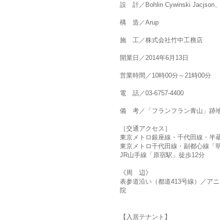
設 計／Bohlin Cywinski J
構 造／Arup
施 工／株式会社竹中工務店
開業日／2014年6月13日
営業時間／10時00分～21時00分
電 話／03-6757-4400
備 考／「フランフラン青山」跡
［交通アクセス］
東京メトロ銀座線・千代田線・半蔵
東京メトロ千代田線・副都心線「
JR山手線「原宿駅」徒歩12分
《周 辺》
表参道沿い（都道413号線）／ア
院
【入居テナント】