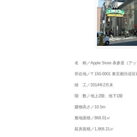
名 称／Apple Store 表参道
所在地／〒150-0001 東京都渋谷区神
竣 工／2014年2月末
階 数／地上2階、地下1階
建物高さ／10.5m
敷地面積／868.01㎡
延床面積／1,868.21㎡