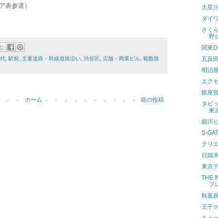
ア表参道）
大星
ダイ
さく
野
関東
五反田
年代
,
駅前
,
主要道路・幹線道路沿い
,
渋谷区
,
店舗・商業ビル
,
複数路
明治
エクセ
銀座
ホーム
前の投稿
タビ
東
細川
S-G
クリ
日鐵
東京
THE 
プ
秋葉
王子