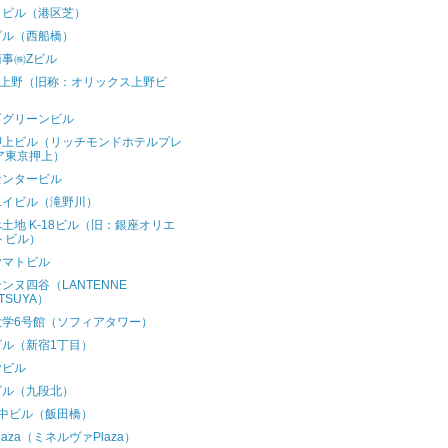
ノビル（港区芝）
ビル（西船橋）
商事㈱Zビル
T上野（旧称：オリックス上野ビ
）
町グリーンビル
押上ビル（リッチモンドホテルプレ
ア東京押上）
センタービル
エイビル（滝野川）
土地 K-18ビル（旧：銀座オリエ
トビル）
ヤマトビル
ンヌ四谷（LANTENNE
TSUYA）
大学6号館（ソフィアタワー）
ビル（新宿1丁目）
ヤビル
ビル（九段北）
田中ビル（飯田橋）
laza（ミネルヴァPlaza）