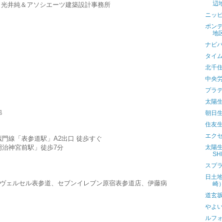
辺
acjson、光井純＆アソシエーツ建築設計事務所
ニッ
ポンテ
地
ナビ
タイ
北千
中央労
プラ
太陽
地
朝日
住友
エク
門線「表参道駅」A2出口 徒歩すぐ
明治神宮前駅」徒歩7分
太陽
S
スプ
日土
ニヴェルセル表参道、セブンイレブン原宿表参道店、伊藤病
崎
道玄
やよ
ルフ