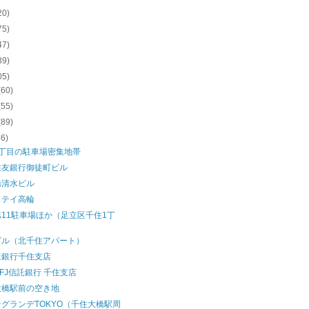
20)
75)
47)
89)
05)
(60)
(55)
(89)
86)
1丁目の駐車場密集地帯
住友銀行御徒町ビル
橋清水ビル
ステイ高輪
11駐車場ほか（足立区千住1丁
）
ビル（北千住アパート）
ほ銀行千住支店
FJ信託銀行 千住支店
大橋駅前の空き地
グランデTOKYO（千住大橋駅周