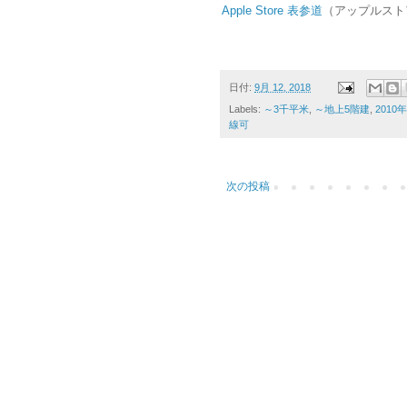
Apple Store 表参道
（アップルスト
日付:
9月 12, 2018
Labels:
～3千平米
,
～地上5階建
,
2010
線可
次の投稿