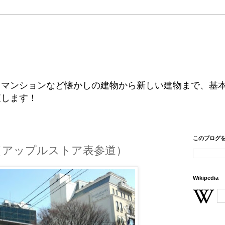
、マンションなど懐かしの建物から新しい建物まで、基
査します！
このブログ
表参道（アップルストア表参道）
Wikipedia