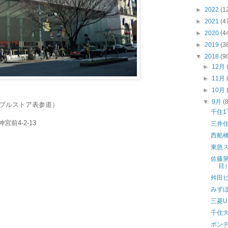
►
2022
(1
►
2021
(4
►
2020
(4
►
2019
(3
▼
2018
(9
►
12月
►
11月
►
10月
▼
9月
(
（アップルストア表参道）
千住
宮前4-2-13
三井
西船
東急
佐藤第
目
舛田
みず
三菱U
千住
ポンテ