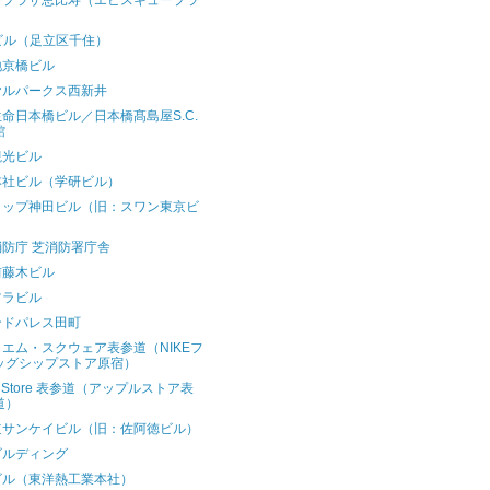
ープラザ恵比寿（エビスキュープラ
）
ビル（足立区千住）
地京橋ビル
ヤルパークス西新井
命日本橋ビル／日本橋髙島屋S.C.
館
観光ビル
本社ビル（学研ビル）
トップ神田ビル（旧：スワン東京ビ
）
防庁 芝消防署庁舎
前藤木ビル
ツラビル
ンドパレス田町
エム・スクウェア表参道（NIKEフ
ッグシップストア原宿）
le Store 表参道（アップルストア表
道）
道サンケイビル（旧：佐阿徳ビル）
ビルディング
ビル（東洋熱工業本社）