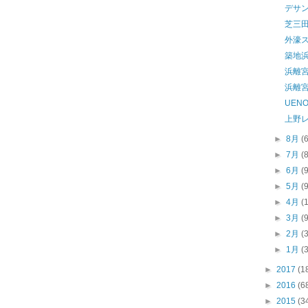
デサ
芝三
外濠
築地
浜離
浜離
UENO
上野
►
8月
(
►
7月
(
►
6月
(
►
5月
(
►
4月
(
►
3月
(
►
2月
(
►
1月
(
►
2017
(1
►
2016
(6
►
2015
(3