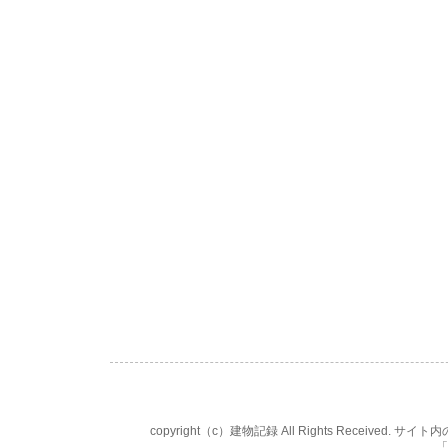
copyright（c）建物記録 All Rights Rece
「