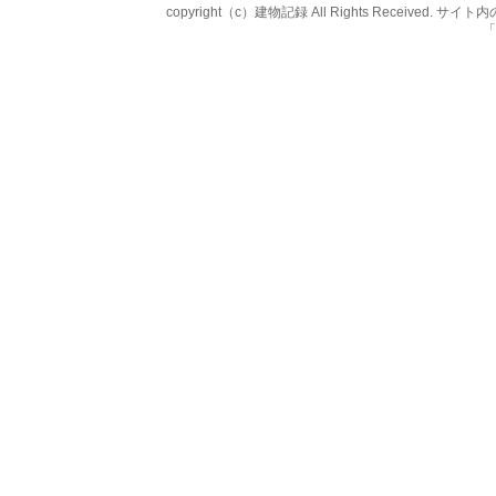
copyright（c）建物記録 All Rights Rece
「