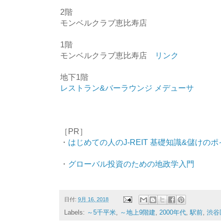
2階
モンベルクラブ恵比寿店
1階
モンベルクラブ恵比寿店
リンク
地下1階
レストラン&バーラウンジ メデューサ
［PR］
・
はじめての人のJ-REIT 基礎知識&儲けの
・
グローバル投資のための地政学入門
日付:
9月 16, 2018
Labels:
～5千平米
,
～地上9階建
,
2000年代
,
駅前
,
渋谷