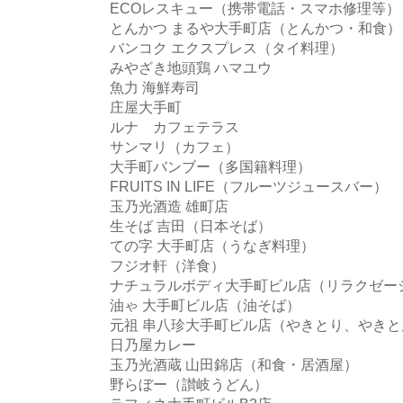
ECOレスキュー（携帯電話・スマホ修理等）
とんかつ まるや大手町店（とんかつ・和食）
バンコク エクスプレス（タイ料理）
みやざき地頭鶏 ハマユウ
魚力 海鮮寿司
庄屋大手町
ルナ カフェテラス
サンマリ（カフェ）
大手町バンブー（多国籍料理）
FRUITS IN LIFE（フルーツジュースバー）
玉乃光酒造 雄町店
生そば 吉田（日本そば）
ての字 大手町店（うなぎ料理）
フジオ軒（洋食）
ナチュラルボディ大手町ビル店（リラクゼー
油ゃ 大手町ビル店（油そば）
元祖 串八珍大手町ビル店（やきとり、やきと
日乃屋カレー
玉乃光酒蔵 山田錦店（和食・居酒屋）
野らぼー（讃岐うどん）