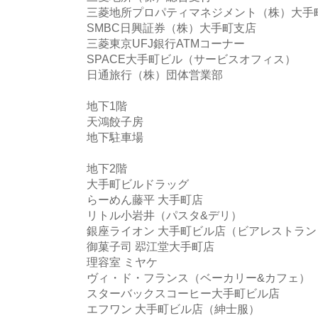
三菱地所プロパティマネジメント（株）大手
SMBC日興証券（株）大手町支店
三菱東京UFJ銀行ATMコーナー
SPACE大手町ビル（サービスオフィス）
日通旅行（株）団体営業部
地下1階
天鴻餃子房
地下駐車場
地下2階
大手町ビルドラッグ
らーめん藤平 大手町店
リトル小岩井（パスタ&デリ）
銀座ライオン 大手町ビル店（ビアレストラン
御菓子司 翆江堂大手町店
理容室 ミヤケ
ヴィ・ド・フランス（ベーカリー&カフェ）
スターバックスコーヒー大手町ビル店
エフワン 大手町ビル店（紳士服）