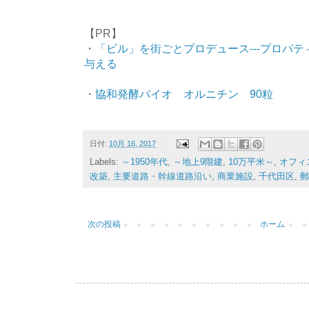
【PR】
・
「ビル」を街ごとプロデュース---プロパテ
与える
・
協和発酵バイオ オルニチン 90粒
日付:
10月 16, 2017
Labels:
～1950年代
,
～地上9階建
,
10万平米～
,
オフィ
改築
,
主要道路・幹線道路沿い
,
商業施設
,
千代田区
,
郵
次の投稿
ホーム