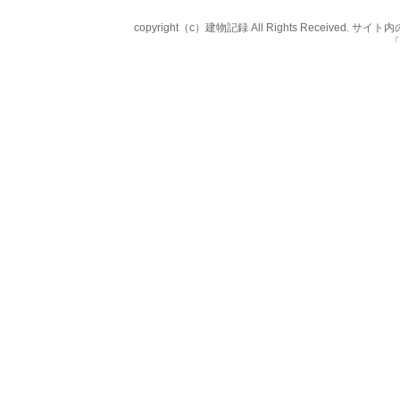
copyright（c）建物記録 All Rights Rece
「