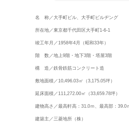
名 称／大手町ビル、大手町ビルヂング
所在地／東京都千代田区大手町1-6-1
竣工年月／1958年4月（昭和33年）
階 数／地上9階・地下3階・塔屋3階
構 造／鉄骨鉄筋コンクリート造
敷地面積／10,496.03㎡（3,175.05坪）
延床面積／111,272.00㎡（33,659.78坪）
建物高さ／最高軒高：31.0ｍ、最高部：39.0
建築主／三菱地所（株）