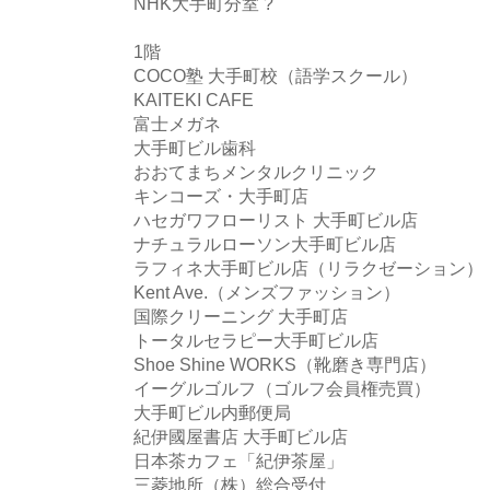
NHK大手町分室 ?
1階
COCO塾 大手町校（語学スクール）
KAITEKI CAFE
富士メガネ
大手町ビル歯科
おおてまちメンタルクリニック
キンコーズ・大手町店
ハセガワフローリスト 大手町ビル店
ナチュラルローソン大手町ビル店
ラフィネ大手町ビル店（リラクゼーション）
Kent Ave.（メンズファッション）
国際クリーニング 大手町店
トータルセラピー大手町ビル店
Shoe Shine WORKS（靴磨き専門店）
イーグルゴルフ（ゴルフ会員権売買）
大手町ビル内郵便局
紀伊國屋書店 大手町ビル店
日本茶カフェ「紀伊茶屋」
三菱地所（株）総合受付