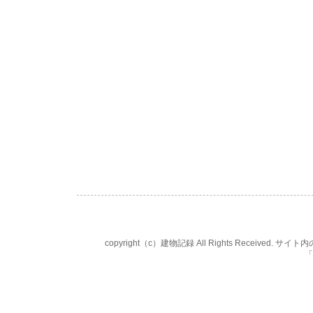
copyright（c）建物記録 All Rights Rece
「