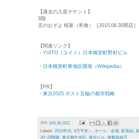
【過去の入居テナント】
3階
京のおぞよ 桜家（和食）［2015.08.30閉店］
【関連リンク】
・
YUITO（ユイト）日本橋室町野村ビル
・
日本橋室町東地区開発（Wikipedia）
【PR】
・
東京2025 ポスト五輪の都市戦略
日付:
10月 06, 2017
Labels:
2010年代
,
4万平米～
,
ホール・会場
,
駅直結
,
20~29階建
,
東京都中央区
,
複合ビル
,
複数路線可