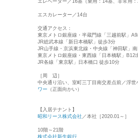
エレベーター／16基（乗用：14基、非常用：
エスカレーター／14台
交通アクセス：
東京メトロ銀座線・半蔵門線「三越前駅」A9
JR総武本線「新日本橋駅」徒歩3分
JR山手線・京浜東北線・中央線「神田駅」南
東京メトロ銀座線・東西線「日本橋駅」B12出
JR各線「東京駅」日本橋口 徒歩10分
［周 辺］
中央通り沿い、室町三丁目南交差点前／浮世
ワー
（正面向かい）
【入居テナント】
昭和リース株式会社
／本社［2020.01～］
10階～21階
株式会社新生銀行