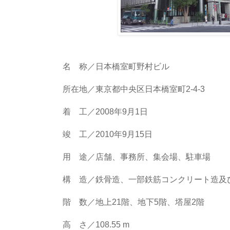
名 称／日本橋室町野村ビル
所在地／東京都中央区日本橋室町2-4-3
着 工／2008年9月1日
竣 工／2010年9月15日
用 途／店舗、事務所、集会場、駐車場
構 造／鉄骨造、一部鉄筋コンクリート造及
階 数／地上21階、地下5階、塔屋2階
高 さ／108.55 m