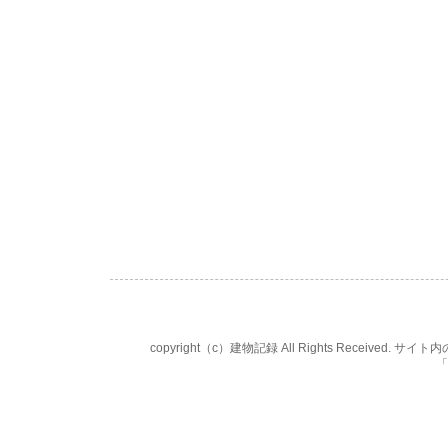
copyright（c）建物記録 All Rights Rece
「