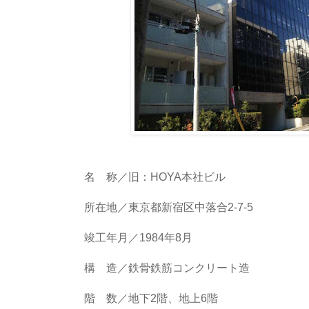
名 称／旧：HOYA本社ビル
所在地／東京都新宿区中落合2-7-5
竣工年月／1984年8月
構 造／鉄骨鉄筋コンクリート造
階 数／地下2階、地上6階