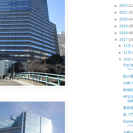
►
2022
(1
►
2021
(4
►
2020
(4
►
2019
(3
►
2018
(9
▼
2017
(1
►
12月
►
11月
▼
10月
TO
ワ
味の
大崎
神保
HF
浜
東急
虎ノ門
Dai
パ
大崎