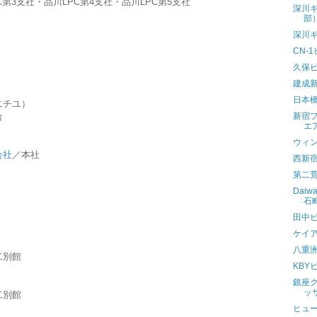
第3支社・品川LPC第4支社・品川LPC第5支社
深川ギ
部
深川ギ
CN-
久保
建成
日本橋
ニチユ）
合
新宿
エ
ウィ
会社
／本社
西新
第二
Dai
石
田中
ケイ
八重
二別館
KBY
銀座
ッ
二別館
ヒュ