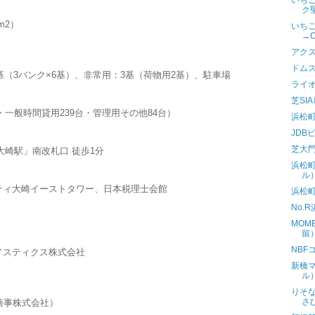
いち
ク
5m2）
いち
→
アク
ドム
基（3バンク×6基）、非常用：3基（荷物用2基）、駐車場
ライ
芝SI
台・一般時間貸用239台・管理用その他84台）
浜松町
JDB
芝大門
大崎駅」南改札口 徒歩1分
浜松町
ル
ティ大崎イーストタワー、日本税理士会館
浜松
No.
MOM
留
NBF
ノスティクス株式会社
新橋
ル
りそ
さ
商事株式会社）