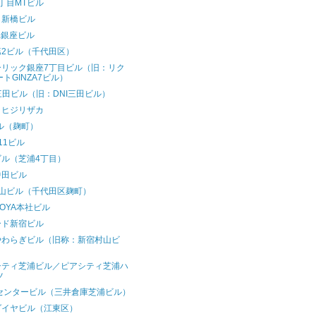
丁目MTビル
ら新橋ビル
wa銀座ビル
第2ビル（千代田区）
ーリック銀座7丁目ビル（旧：リク
ートGINZA7ビル）
三田ビル（旧：DNI三田ビル）
ラヒジリザカ
ル（麹町）
11ビル
ビル（芝浦4丁目）
中田ビル
秋山ビル（千代田区麹町）
OYA本社ビル
ード新宿ビル
やわらぎビル（旧称：新宿村山ビ
）
シティ芝浦ビル／ピアシティ芝浦ハ
ツ
Cセンタービル（三井倉庫芝浦ビル）
ダイヤビル（江東区）