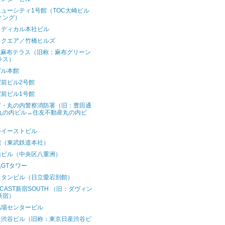
ューシティ1号館（TOC大崎ビル
ィング）
メディカル本社ビル
スクエア／竹橋ヒルズ
wa麻布テラス（旧称：麻布グリーン
ラス）
ビル本館
駅前ビル2号館
駅前ビル1号館
庁・丸の内警察消防署（旧：豊田通
丸の内ビル→住友不動産丸の内ビ
）
寿イーストビル
館（東武鉄道本社）
紡ビル（中央区八重洲）
GTタワー
スタンビル（日立愛宕別館）
ECAST新宿SOUTH （旧：ダヴィン
新宿）
馬場センタービル
セ渋谷ビル（旧称：東京日産渋谷ビ