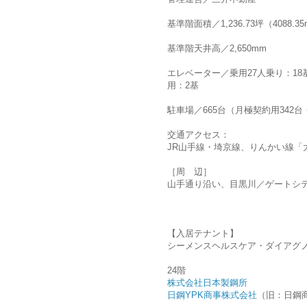
基準階面積／1,236.73坪（4088.3
基準階天井高／2,650mm
エレベーター／乗用27人乗り：18
用：2基
駐車場／665台（月極契約用342
交通アクセス：
JR山手線・埼京線、りんかい線「
［周 辺］
山手通り沿い、目黒川／ゲートシ
【入居テナント】
シーメンスヘルスケア・ダイアグ
24階
株式会社日本製鋼所
日鋼YPK商事株式会社
（旧：日鋼