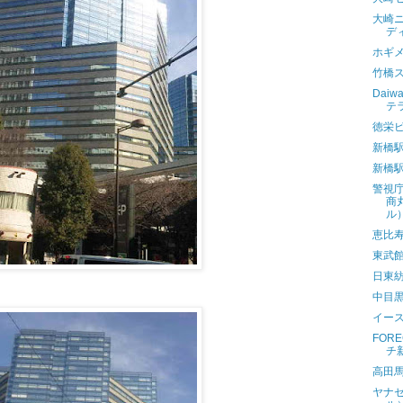
大崎ニ
デ
ホギ
竹橋
Dai
テ
徳栄
新橋
新橋
警視
商
ル
恵比
東武
日東
中目黒
イー
FOR
チ
高田
ヤナ