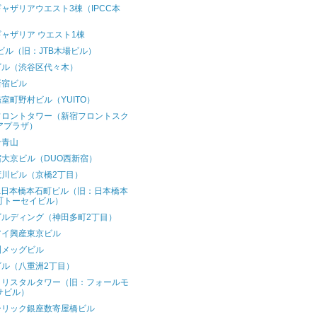
ャザリアウエスト3棟（IPCC本
）
ャザリア ウエスト1棟
1ビル（旧：JTB木場ビル）
ビル（渋谷区代々木）
新宿ビル
室町野村ビル（YUITO）
フロントタワー（新宿フロントスク
アプラザ）
ン青山
宿大京ビル（DUO西新宿）
荒川ビル（京橋2丁目）
wa日本橋本石町ビル（旧：日本橋本
町トーセイビル）
ビルディング（神田多町2丁目）
アイ興産東京ビル
洲メッグビル
ビル（八重洲2丁目）
クリスタルタワー（旧：フォールモ
サビル）
ーリック銀座数寄屋橋ビル