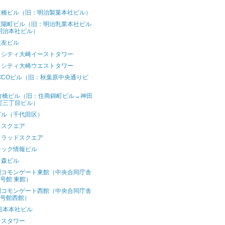
）
京橋ビル（旧：明治製菓本社ビル）
東陽町ビル（旧：明治乳業本社ビル
明治本社ビル）
住友ビル
トシティ大崎イーストタワー
トシティ大崎ウエストタワー
バCOビル（旧：秋葉原中央通りビ
）
F竹橋ビル（旧：住商錦町ビル→神田
町三丁目ビル）
ビル（千代田区）
ススクエア
トラッドスクエア
テック情報ビル
ク森ビル
関コモンゲート東館（中央合同庁舎
7号館 東館）
関コモンゲート西館（中央合同庁舎
7号館西館）
日本本社ビル
ナスタワー