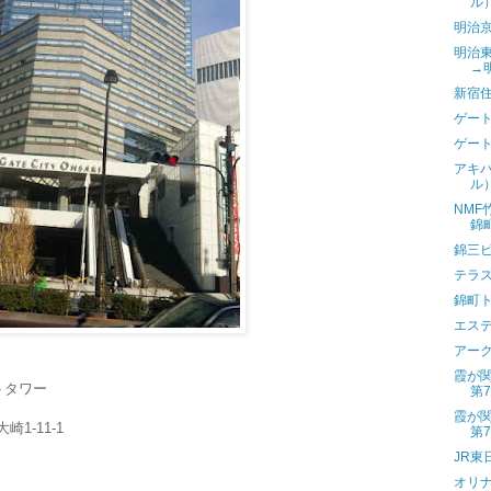
ル
明治
明治
→
新宿
ゲー
ゲー
アキ
ル
NM
錦
錦三
テラ
錦町
エス
アー
霞が
トタワー
第
霞が
崎1-11-1
第
JR東
オリ