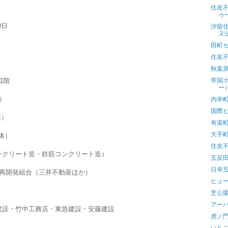
住友
ゥ
0日
汐留
ヌ
田町
住友
秋葉
1階
帝国
ー
体）
内幸
国際
体）
有楽
大手
全体）
住友
ンクリート造・鉄筋コンクリート造）
五反
日幸
地再開発組合（三井不動産ほか）
ヒュ
芝公
アー
建設・竹中工務店・東急建設・安藤建設
虎ノ