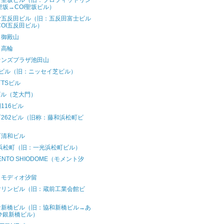
ご聖坂ビル（旧：プロフィットリン
聖坂→COI聖坂ビル）
ご五反田ビル（旧：五反田富士ビル
COI五反田ビル）
ス御殿山
ス高輪
オンズプラザ池田山
Aビル（旧：ニッセイ芝ビル）
TSビル
ビル（芝大門）
116ビル
262ビル（旧称：藤和浜松町ビ
）
町清和ビル
R浜松町（旧：一光浜松町ビル）
ENTO SHIODOME（モメント汐
）
コモディオ汐留
マリンビル（旧：蔵前工業会館ビ
）
な新橋ビル（旧：協和新橋ビル→あ
ひ銀新橋ビル）