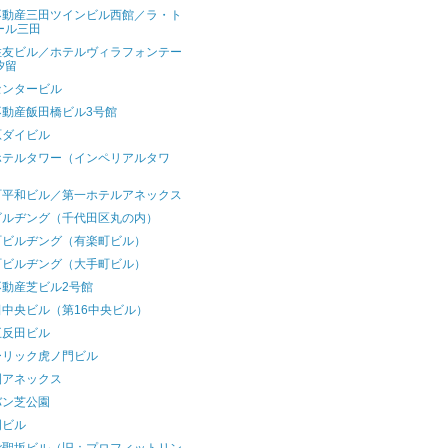
不動産三田ツインビル西館／ラ・ト
ール三田
住友ビル／ホテルヴィラフォンテー
汐留
センタービル
不動産飯田橋ビル3号館
原ダイビル
ホテルタワー（インペリアルタワ
）
町平和ビル／第一ホテルアネックス
ビルヂング（千代田区丸の内）
町ビルヂング（有楽町ビル）
町ビルヂング（大手町ビル）
不動産芝ビル2号館
田中央ビル（第16中央ビル）
五反田ビル
ーリック虎ノ門ビル
園アネックス
バン芝公園
門ビル