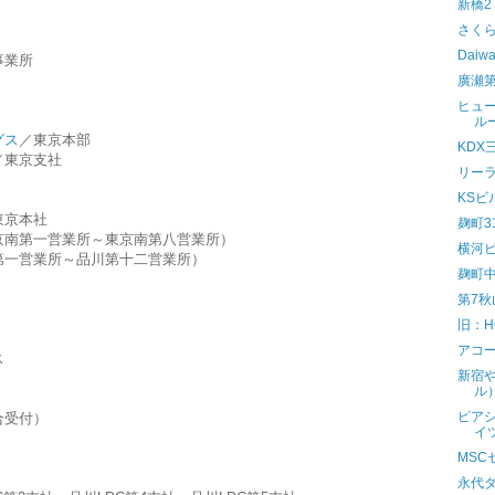
新橋2
さく
Dai
事業所
廣瀬
ヒュ
ル
グス
／東京本部
KDX
／東京支社
リー
KSビ
東京本社
麹町3
京南第一営業所～東京南第八営業所）
横河
第一営業所～品川第十二営業所）
麹町
第7
旧：H
アコ
ス
新宿
ル
ピア
合受付）
イ
MS
永代