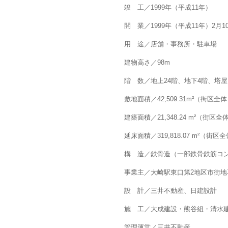
竣 工／1999年（平成11年）
開 業／1999年（平成11年）2月1
用 途／店舗・事務所・駐車場
建物高さ／98m
階 数／地上24階、地下4階、塔屋
敷地面積／42,509.31m²（街区全
建築面積／21,348.24 m²（街区全
延床面積／319,818.07 m²（街区
構 造／鉄骨造（一部鉄骨鉄筋コ
事業主／大崎駅東口第2地区市街
設 計／三井不動産、日建設計
施 工／大成建設・熊谷組・清水
管理運営／三井不動産