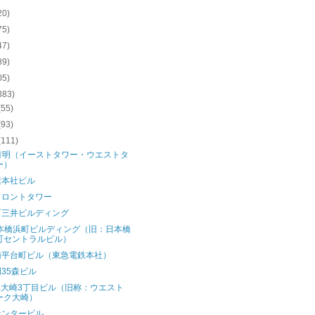
20)
75)
47)
89)
05)
883)
(55)
(93)
(111)
C有明（イーストタワー・ウエストタ
ー）
素本社ビル
フロントタワー
町三井ビルディング
日本橋浜町ビルディング（旧：日本橋
町セントラルビル）
南平台町ビル（東急電鉄本社）
35森ビル
wa大崎3丁目ビル（旧称：ウエスト
ーク大崎）
センタービル