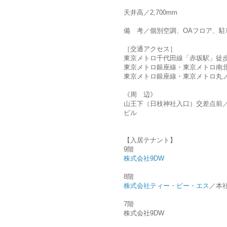
天井高／2,700mm
備 考／個別空調、OAフロア、駐
［交通アクセス］
東京メトロ千代田線「赤坂駅」徒歩
東京メトロ銀座線・東京メトロ南北
東京メトロ銀座線・東京メトロ丸
《周 辺》
山王下（日枝神社入口）交差点前／
ビル
【入居テナント】
9階
株式会社9DW
8階
株式会社ティー・ピー・エス
／本
7階
株式会社9DW