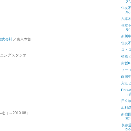
タ
住友不
ル
六本
住友不
ル
新川中
株式会社
／東京本部
住友
スト
ーニングスタジオ
植松
赤坂K
ソー
両国
入江
Dai
→
日立
ぬ利
社［～2019.08］
新宿
京
表参道け
bl