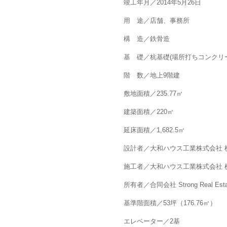
竣工年月／2014年5月26日
用 途／店舗、事務所
構 造／鉄骨造
基 礎／杭基礎(場所打ちコンクリ
階 数／地上9階建
敷地面積／235.77㎡
建築面積／220㎡
延床面積／1,682.5㎡
設計者／大和ハウス工業株式会社 
施工者／大和ハウス工業株式会社 
所有者／合同会社 Strong Real Esta
基準階面積／53坪（176.76㎡）
エレベーター／2基