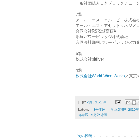
一般社団法人日本ブロックチェー
7階
アール・エス・エル・ピー株式会
アール・エス・アセットマネジメ
合同会社RS茨城高萩A
那珂パワービレッジ株式会社
合同会社那珂パワービレッジ火力発
6階
株式会社bitflyer
4階
株式会社World Wide Works
／東京
日付:
2月 19, 2020
Labels:
～3千平米
,
～地上9階建
,
2010
都港区
,
複数路線可
次の投稿