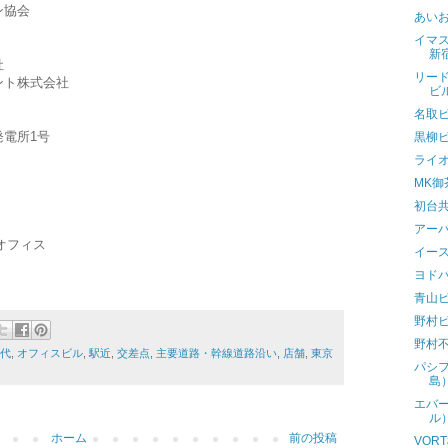
ン協会
あい
イマ
新
社
リー
ント株式会社
ビ
名取
電所1号
黒柳
ライ
MK御
初台
アー
オフィス
イー
ヨド
青山ビル
野村
野村
年代
,
オフィスビル
,
駅近
,
交差点
,
主要道路・幹線道路沿い
,
店舗
,
東京
パシ
島
エバー
ル
ホーム
前の投稿
VOR