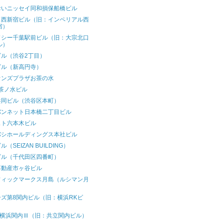
おいニッセイ同和損保船橋ビル
ス西新宿ビル（旧：インペリアル西
宿）
ドシー千葉駅前ビル（旧：大宗北口
ル）
ビル（渋谷2丁目）
ビル（新高円寺）
オンズプラザお茶の水
茶ノ水ビル
共同ビル（渋谷区本町）
バンネット日本橋二丁目ビル
スト六本木ビル
バシホールディングス本社ビル
（SEIZAN BUILDING）
ビル（千代田区四番町）
不動産市ヶ谷ビル
フィックマークス月島（ルシマン月
）
ズ第8関内ビル（旧：横浜RKビ
）
T横浜関内Ⅲ（旧：共立関内ビル）