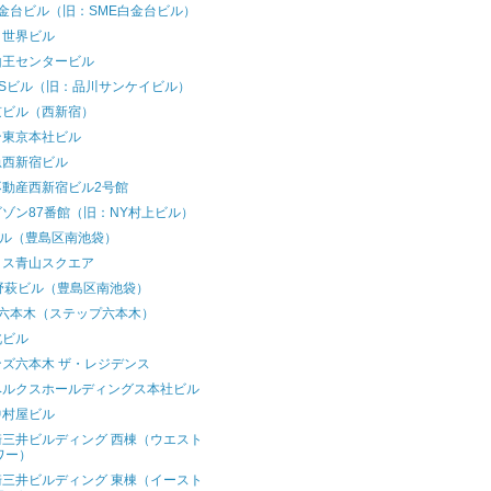
金台ビル（旧：SME白金台ビル）
月世界ビル
山王センタービル
KSビル（旧：品川サンケイビル）
京ビル（西新宿）
ン東京本社ビル
急西新宿ビル
不動産西新宿ビル2号館
ゾン87番館（旧：NY村上ビル）
ビル（豊島区南池袋）
ィス青山スクエア
野萩ビル（豊島区南池袋）
P六本木（ステップ六本木）
北ビル
ンズ六本木 ザ・レジデンス
ベルクスホールディングス本社ビル
中村屋ビル
崎三井ビルディング 西棟（ウエスト
ワー）
崎三井ビルディング 東棟（イースト