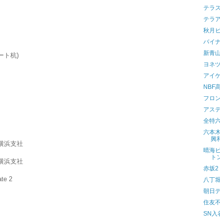
テラ
テラ
秋月
バイ
新青
ート杭)
ヨネ
アイ
NBF
フロ
アス
全特六
六本木
興
横浜支社
晴海
ト
横浜支社
赤坂2
te 2
八丁
朝日
住友不
SN入