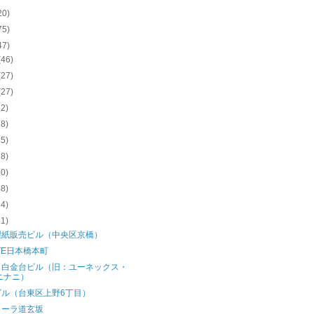
20)
75)
47)
(46)
(27)
(27)
22)
18)
25)
28)
30)
48)
94)
81)
製紙販売ビル（中央区京橋）
ATE日本橋本町
イ白金台ビル（旧：ユーネックス・
ニナニ）
ビル（台東区上野6丁目）
メーラ道玄坂