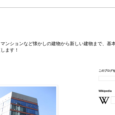
、マンションなど懐かしの建物から新しい建物まで、基
査します！
このブログ
ル
Wikipedia