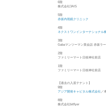
6階
株式会社3AIS
5階
赤坂内視鏡クリニック
4階
ネクストワンインターナショナル
3階
Gabaマンツーマン英会話 赤坂ラ
2階
ファミリーマート日枝神社前店
1階
ファミリーマート日枝神社前店
【過去の入居テナント】
9階
アジア開発キャピタル株式会社
／本
8階
株式会社bitflyer