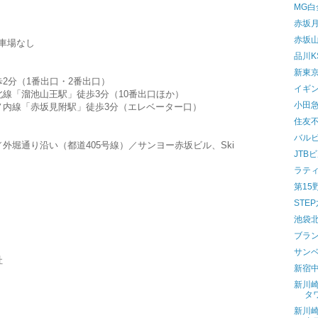
MG白
赤坂
赤坂
車場なし
品川
新東
2分（1番出口・2番出口）
イギ
線「溜池山王駅」徒歩3分（10番出口ほか）
小田
ノ内線「赤坂見附駅」徒歩3分（エレベーター口）
住友
バルビ
外堀通り沿い（都道405号線）／サンヨー赤坂ビル、Ski
JTB
ラテ
第15
STE
池袋
ブラ
サン
社
新宿
新川
タ
新川