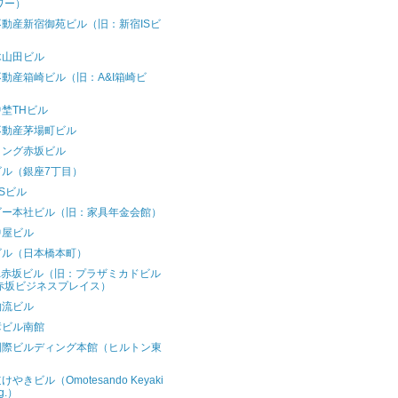
ワー）
動産新宿御苑ビル（旧：新宿ISビ
）
木山田ビル
動産箱崎ビル（旧：A&I箱崎ビ
）
埜THビル
不動産茅場町ビル
ロング赤坂ビル
ビル（銀座7丁目）
Sビル
ゴー本社ビル（旧：家具年金会館）
中屋ビル
ビル（日本橋本町）
wa赤坂ビル（旧：プラザミカドビル
赤坂ビジネスプレイス）
物流ビル
彦ビル南館
国際ビルディング本館（ヒルトン東
）
やきビル（Omotesando Keyaki
dg.）