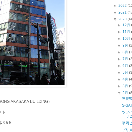
►
2022
(1
►
2021
(4
▼
2020
(4
►
12月
►
11月
►
10月
►
9月
(
►
8月
(
►
7月
(
►
6月
(
►
5月
(
►
4月
(
►
3月
(
▼
2月
(
三菱
 AKASAKA BUILDING）
S-G
クト
ツツ
ナ
3-5-5
平岡
プリ