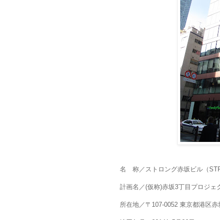
名 称／ストロング赤坂ビル（STRONG
計画名／(仮称)赤坂3丁目プロジェ
所在地／〒107-0052 東京都港区赤坂