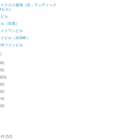
ンドクロス築地（旧：ランディック
井ビル）
台ビル
ビル（目黒）
エイトワンビル
ンドビル（永田町）
円寺ツインビル
1)
89)
05)
883)
80)
40)
24)
50)
年代
(52)