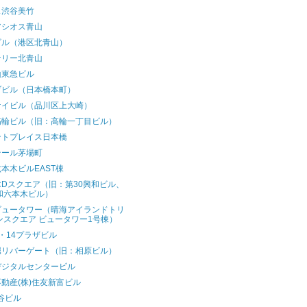
ス渋谷美竹
アシオス青山
ビル（港区北青山）
ナリー北青山
山東急ビル
ヅビル（日本橋本町）
ケイビル（品川区上大崎）
高輪ビル（旧：高輪一丁目ビル）
ントプレイス日本橋
テール茅場町
本木ビルEAST棟
Dスクエア（旧：第30興和ビル、
和六本木ビル）
ビュータワー（晴海アイランドトリ
ンスクエア ビュータワー1号棟）
・14プラザビル
堀リバーゲート（旧：相原ビル）
デジタルセンタービル
動産(株)住友新富ビル
谷ビル