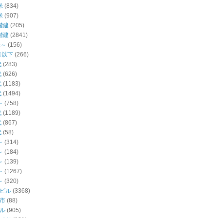
米
(834)
米
(907)
階建
(205)
階建
(2841)
米～
(156)
米以下
(266)
代
(283)
代
(626)
代
(1183)
代
(1494)
～
(758)
代
(1189)
代
(867)
代
(58)
～
(314)
～
(184)
～
(139)
～
(1267)
～
(320)
ビル
(3368)
市
(88)
ル
(905)