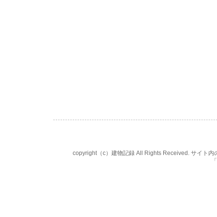
copyright（c）建物記録 All Rights Rece
「