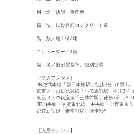
用 途／店舗、事務所
構 造／鉄骨鉄筋コンクリート造
階 数／地上6階建
エレベーター／1基
備 考／旧耐震基準、個別空調
［交通アクセス］
JR総武本線「新日本橋駅」徒歩3分（8番出
東京メトロ日比谷線「小伝馬町駅」徒歩3分（
東京メトロ銀座線「三越前駅」徒歩7分（A1
JR山手線・京浜東北線・中央線・上野東京ラ
都営新宿線「岩本町駅」徒歩8分
【入居テナント】