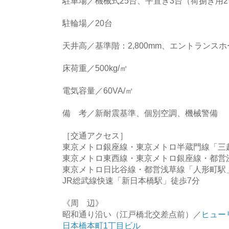
駐車場／機械式25台、平置き3台（荷捌き用
駐輪場／20台
天井高／基準階：2,800mm、エントランスホー
床荷重／500kg/㎡
電気容量／60VA/㎡
備 考／新耐震基準、個別空調、機械警備
［交通アクセス］
東京メトロ銀座線・東京メトロ半蔵門線「三
東京メトロ東西線・東京メトロ銀座線・都営
東京メトロ日比谷線・都営浅草線「人形町駅
JR総武線快速「新日本橋駅」徒歩7分
《周 辺》
昭和通り沿い（江戸橋北交差点前）／
ヒュー
日本橋本町1丁目ビル