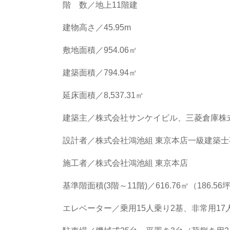
階 数／地上11階建
建物高さ／45.95m
敷地面積／954.06㎡
建築面積／794.94㎡
延床面積／8,537.31㎡
建築主／株式会社サンケイビル、三菱倉庫株
設計者／株式会社鴻池組 東京本店一級建築士
施工者／株式会社鴻池組 東京本店
基準階面積(3階～11階)／616.76㎡（186.56
エレベーター／乗用15人乗り2基、非常用17