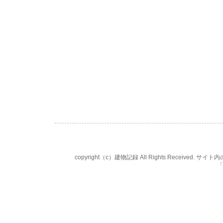
copyright（c）建物記録 All Rights Rece
「