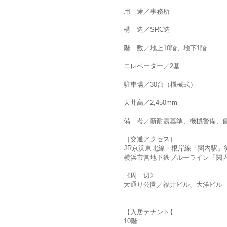
用 途／事務所
構 造／SRC造
階 数／地上10階、地下1階
エレベーター／2基
駐車場／30台（機械式）
天井高／2,450mm
備 考／新耐震基準、機械警備、
［交通アクセス］
JR京浜東北線・根岸線「関内駅」
横浜市営地下鉄ブルーライン「関内
《周 辺》
大通り公園／福井ビル、大洋ビル
【入居テナント】
10階