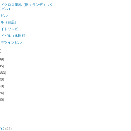
ンドクロス築地（旧：ランディック
井ビル）
台ビル
ビル（目黒）
エイトワンビル
ンドビル（永田町）
円寺ツインビル
1)
89)
05)
883)
80)
40)
24)
50)
年代
(52)