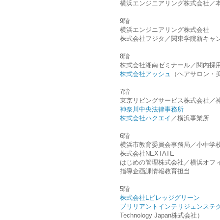
横浜エンジニアリング株式会社
9階
横浜エンジニアリング株式会社
株式会社フジタ／関東学院新キャ
8階
株式会社湘南ゼミナール／関内採
株式会社アッシュ
（ヘアサロン・
7階
東京リビングサービス株式会社／
神奈川中央法律事務所
株式会社ハクエイ
／横浜事業所
6階
横浜市教育委員会事務局／小中学
株式会社NEXTATE
はじめの管理株式会社／横浜オフ
指導企画課情報教育担当
5階
株式会社Lビレッジグリーン
ブリリアントインテリジェンステ
Technology Japan株式会社）