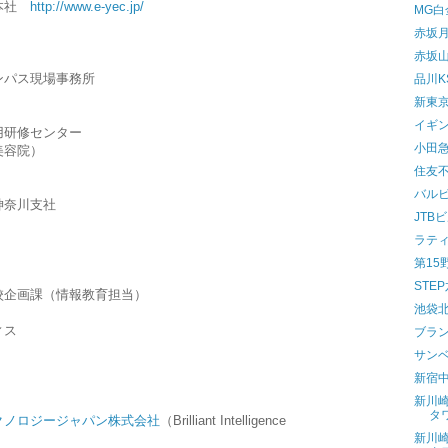
／本社
http://www.e-yec.jp/
MG白
赤坂
赤坂
ンパス現場事務所
品川
新東
イギ
用研修センター
小田
美容院）
住友
バルビ
神奈川支社
JTB
ラテ
第15
STE
校企画課（情報教育担当）
池袋
ィス
ブラ
サン
新宿
新川
タ
クノロジージャパン株式会社
（Brilliant Intelligence
新川