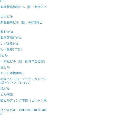
ワー）
動産新宿御苑ビル（旧：新宿ISビ
）
木山田ビル
動産箱崎ビル（旧：A&I箱崎ビ
）
埜THビル
不動産茅場町ビル
ロング赤坂ビル
ビル（銀座7丁目）
Sビル
ゴー本社ビル（旧：家具年金会館）
中屋ビル
ビル（日本橋本町）
wa赤坂ビル（旧：プラザミカドビル
赤坂ビジネスプレイス）
物流ビル
彦ビル南館
国際ビルディング本館（ヒルトン東
）
やきビル（Omotesando Keyaki
dg.）