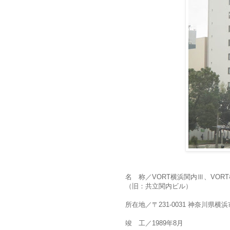
名 称／VORT横浜関内Ⅲ、VOR
（旧：共立関内ビル）
所在地／〒231-0031 神奈川県横浜
竣 工／1989年8月