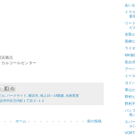
あい
イマ
新
リー
ビ
名取
黒柳
ライ
MK御
横浜拠点
初台
ィカルコールセンター
アー
イー
ヨド
青山ビル
ビル
,
パークサイド
,
横浜市
,
地上10～14階建
,
名称変更
野村
県横浜市中区万代町１丁目２−１２
野村
パシ
島
ホーム
前の投稿
エバー
ル
VOR