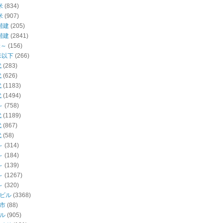
米
(834)
米
(907)
階建
(205)
階建
(2841)
米～
(156)
米以下
(266)
代
(283)
代
(626)
代
(1183)
代
(1494)
～
(758)
代
(1189)
代
(867)
代
(58)
～
(314)
～
(184)
～
(139)
～
(1267)
～
(320)
ビル
(3368)
市
(88)
ル
(905)