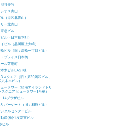
ス渋谷美竹
アシオス青山
ビル（港区北青山）
ナリー北青山
山東急ビル
ヅビル（日本橋本町）
ケイビル（品川区上大崎）
高輪ビル（旧：高輪一丁目ビル）
ントプレイス日本橋
テール茅場町
本木ビルEAST棟
Dスクエア（旧：第30興和ビル、
和六本木ビル）
ビュータワー（晴海アイランドトリ
ンスクエア ビュータワー1号棟）
・14プラザビル
堀リバーゲート（旧：相原ビル）
デジタルセンタービル
動産(株)住友新富ビル
谷ビル