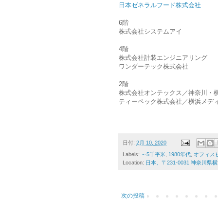
日本ゼネラルフード株式会社
6階
株式会社システムアイ
4階
株式会社計装エンジニアリング
ワンダーテック株式会社
2階
株式会社オンテックス／神奈川・
ティーペック株式会社／横浜メデ
日付:
2月 10, 2020
Labels:
～5千平米
,
1980年代
,
オフィス
Location:
日本、〒231-0031 神奈川
次の投稿