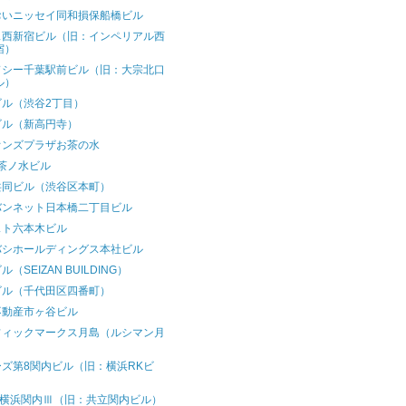
おいニッセイ同和損保船橋ビル
ス西新宿ビル（旧：インペリアル西
宿）
ドシー千葉駅前ビル（旧：大宗北口
ル）
ビル（渋谷2丁目）
ビル（新高円寺）
オンズプラザお茶の水
茶ノ水ビル
共同ビル（渋谷区本町）
バンネット日本橋二丁目ビル
スト六本木ビル
バシホールディングス本社ビル
（SEIZAN BUILDING）
ビル（千代田区四番町）
不動産市ヶ谷ビル
フィックマークス月島（ルシマン月
）
ズ第8関内ビル（旧：横浜RKビ
）
T横浜関内Ⅲ（旧：共立関内ビル）