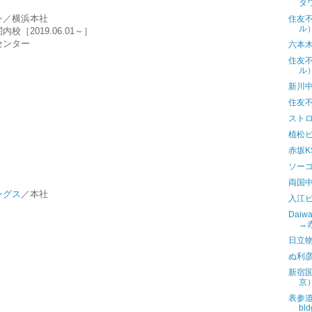
タ
ン
／横浜本社
住友不
ル
［2019.06.01～］
センター
六本
住友不
ル
新川中
住友
スト
植松
赤坂K
ソー
両国
ングス
／本社
入江
Dai
→
日立
ぬ利
新宿
京
表参道け
bl