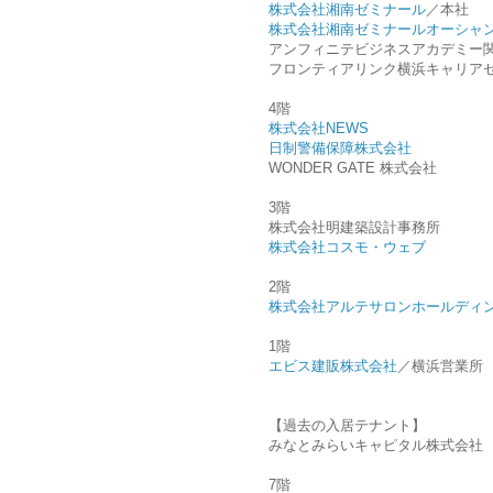
株式会社湘南ゼミナール
／本社
株式会社湘南ゼミナールオーシャ
アンフィニテビジネスアカデミー関内校
フロンティアリンク横浜キャリア
4階
株式会社NEWS
日制警備保障株式会社
WONDER GATE 株式会社
3階
株式会社明建築設計事務所
株式会社コスモ・ウェブ
2階
株式会社アルテサロンホールディ
1階
エビス建販株式会社
／横浜営業所
【過去の入居テナント】
みなとみらいキャピタル株式会社
7階