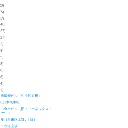
20)
75)
47)
(46)
(27)
(27)
22)
18)
25)
28)
30)
48)
94)
81)
製紙販売ビル（中央区京橋）
ATE日本橋本町
イ白金台ビル（旧：ユーネックス・
ニナニ）
ビル（台東区上野6丁目）
メーラ道玄坂