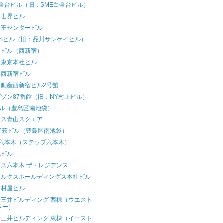
金台ビル（旧：SME白金台ビル）
月世界ビル
山王センタービル
KSビル（旧：品川サンケイビル）
京ビル（西新宿）
ン東京本社ビル
急西新宿ビル
不動産西新宿ビル2号館
ゾン87番館（旧：NY村上ビル）
ビル（豊島区南池袋）
ィス青山スクエア
野萩ビル（豊島区南池袋）
P六本木（ステップ六本木）
北ビル
ンズ六本木 ザ・レジデンス
ベルクスホールディングス本社ビル
中村屋ビル
崎三井ビルディング 西棟（ウエスト
ワー）
崎三井ビルディング 東棟（イースト