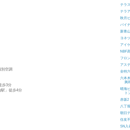
テラ
テラ
秋月
バイ
新青
ヨネ
アイ
NBF
フロ
アス
個別空調
全特六
六本木
興
徒歩3分
晴海
駅」徒歩4分
ト
赤坂2
八丁
朝日
住友不
SN入