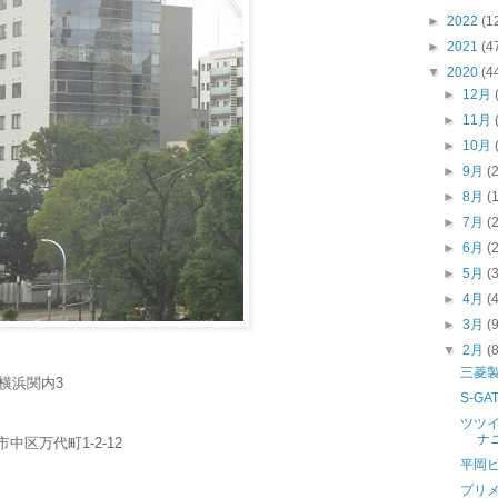
►
2022
(1
►
2021
(4
▼
2020
(4
►
12月
►
11月
►
10月
►
9月
(
►
8月
(
►
7月
(
►
6月
(
►
5月
(
►
4月
(
►
3月
(
▼
2月
(
三菱
T横浜関内3
S-G
ツツ
ナ
市中区万代町1-2-12
平岡
プリ