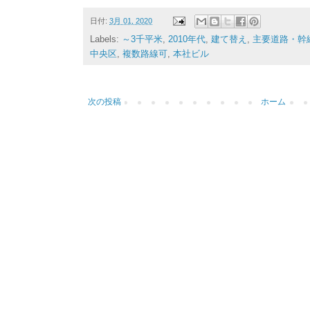
日付:
3月 01, 2020
Labels:
～3千平米
,
2010年代
,
建て替え
,
主要道路・幹
中央区
,
複数路線可
,
本社ビル
次の投稿
ホーム