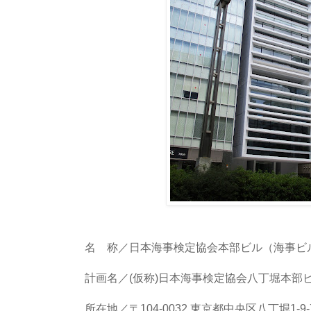
名 称／日本海事検定協会本部ビル（海事ビ
計画名／(仮称)日本海事検定協会八丁堀本部
所在地／〒104-0032 東京都中央区八丁堀1-9-