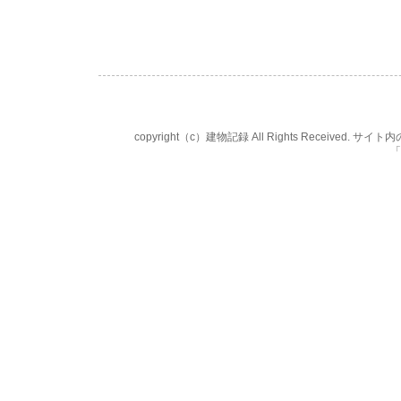
copyright（c）建物記録 All Rights Rece
「