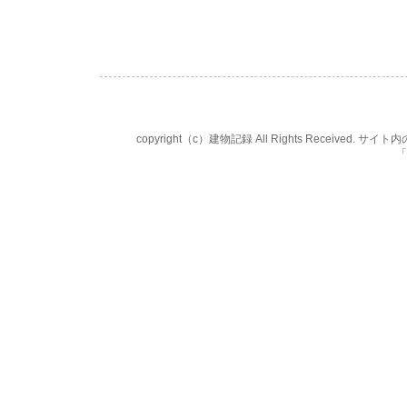
copyright（c）建物記録 All Rights Rece
「