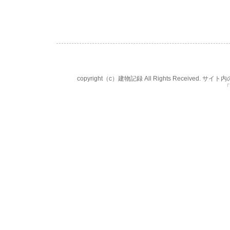
copyright（c）建物記録 All Rights Rece
「