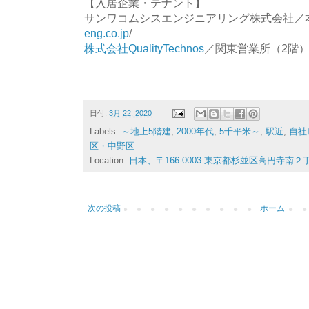
【入居企業・テナント】
サンワコムシスエンジニアリング株式会社
eng.co.jp
/
株式会社QualityTechnos
／関東営業所（2階
日付:
3月 22, 2020
Labels:
～地上5階建
,
2000年代
,
5千平米～
,
駅近
,
自社
区・中野区
Location:
日本、〒166-0003 東京都杉並区高円寺南２
次の投稿
ホーム