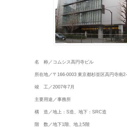
名 称／コムシス高円寺ビル
所在地／〒166-0003 東京都杉並区高円寺南2-1
竣 工／2007年7月
主要用途／事務所
構 造／地上：S造、地下：SRC造
階 数／地下1階、地上5階