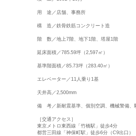
用 途／店舗、事務所
構 造／鉄骨鉄筋コンクリート造
階 数／地上7階、地下1階、塔屋1階
延床面積／785.59坪（2,597㎡）
基準階面積／85.73坪（283.40㎡）
エレベーター／11人乗り1基
天井高／2,500mm
備 考／新耐震基準、個別空調、機械警備、
［交通アクセス］
東京メトロ東西線「竹橋駅」徒歩4分
都営三田線「神保町駅」徒歩6分（C9出口）