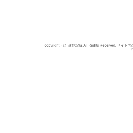
copyright（c）建物記録 All Rights Rece
「